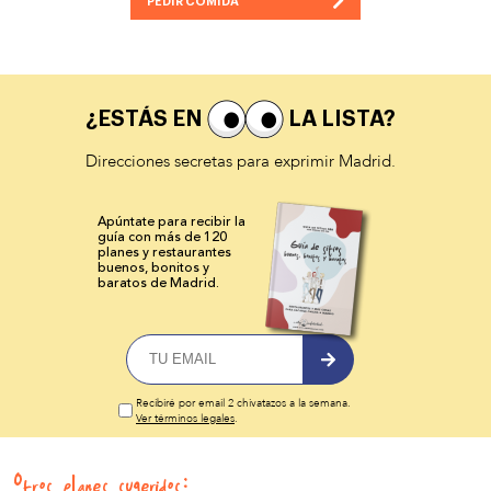
PEDIR COMIDA
¿ESTÁS EN
LA LISTA?
Direcciones secretas para exprimir Madrid.
Apúntate para recibir la
guía con más de 120
planes y
restaurantes
buenos, bonitos y
baratos de Madrid.
Recibiré por email 2 chivatazos a la semana.
Ver términos legales
.
Otros planes sugeridos: