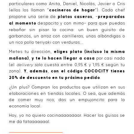
particulares como Anita, Daniel, Nicolás, Javier o Cris
(ellos los llaman “
cocineros de hogar
”). Cada chef
propone una serie de
platos caseros
, -
preparados
al momento
despacito y con mimo- para que puedas
rebañar sin pisar la cocina: un buen guisito de
garbanzos, un arroz con carrilleras, unas albóndigas o
un rico pollo teriyaki con verduras...
Metes tu dirección,
eliges plato (incluso la misma
mañana)
,
y te lo hacen llegar a casa
por casi nada
(el
delivery
solo cuesta entre 0,95 € y 1,95 € según tu
zona).
Y
,
además
,
con el código COCOCITY tienes
20% de descuento en tu próximo pedido
.
¿Un plus? Compran los productos que utilizan en sus
elaboraciones en tiendas locales. O sea, que además
de comer muy rico, das un empujoncito para la
economía local.
Hoy, yo no quiero cocinaaaaaaaar. Hacer los guisos se
me da fataaaaaaal.