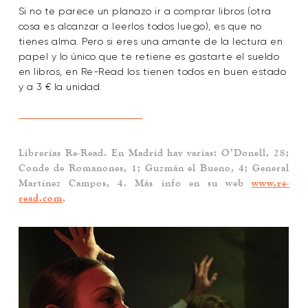
Si no te parece un planazo ir a comprar libros (otra
cosa es alcanzar a leerlos todos luego), es que no
tienes alma. Pero si eres una amante de la lectura en
papel y lo único que te retiene es gastarte el sueldo
en libros, en Re-Read los tienen todos en buen estado
y a 3 € la unidad.
Librerías Re-Read
. En Madrid hay varias: O’Donell, 28;
Conde de Romanones, 1; Guzmán el Bueno, 4; General
Martínez Campos, 4. Más info en su web
www.re-
read.com
.