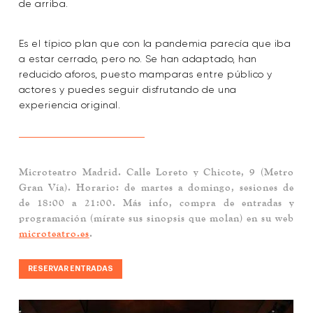
de arriba.
Es el típico plan que con la pandemia parecía que iba
a estar cerrado, pero no. Se han adaptado, han
reducido aforos, puesto mamparas entre público y
actores y puedes seguir disfrutando de una
experiencia original.
Microteatro Madrid
. Calle Loreto y Chicote, 9 (Metro
Gran Vía). Horario: de martes a domingo, sesiones de
de 18:00 a 21:00. Más info, compra de entradas y
programación (mírate sus sinopsis que molan) en su web
microteatro.es
.
RESERVAR ENTRADAS