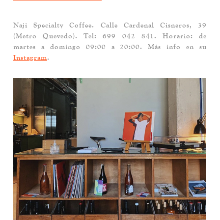
Naji Specialty Coffee
. Calle Cardenal Cisneros, 39
(Metro Quevedo). Tel: 699 042 841. Horario: de
martes a domingo 09:00 a 20:00. Más info en su
Instagram
.