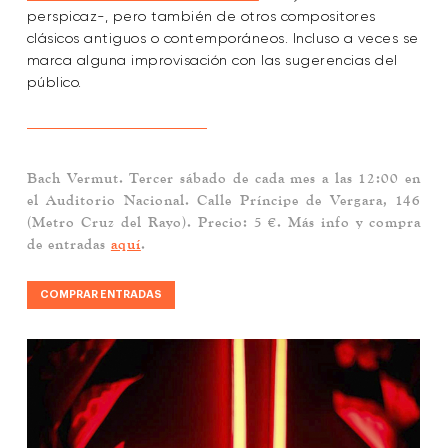
perspicaz-, pero también de otros compositores
clásicos antiguos o contemporáneos. Incluso a veces se
marca alguna improvisación con las sugerencias del
público.
Bach Vermut
. Tercer sábado de cada mes a las 12:00 en
el Auditorio Nacional. Calle Príncipe de Vergara, 146
(Metro Cruz del Rayo). Precio: 5 €. Más info y compra
de entradas
aquí
.
COMPRAR ENTRADAS