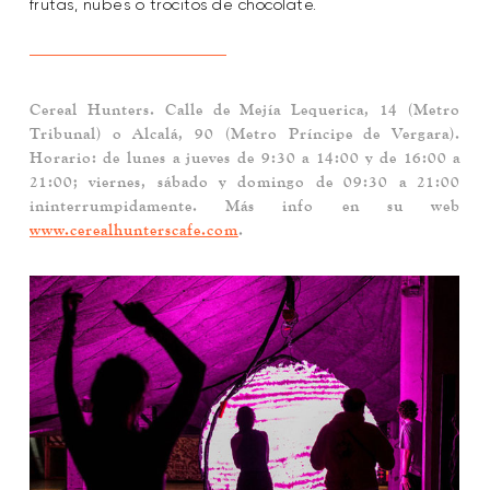
frutas, nubes o trocitos de chocolate.
Cereal Hunters
. Calle de Mejía Lequerica, 14 (Metro
Tribunal) o Alcalá, 90 (Metro Príncipe de Vergara).
Horario: de lunes a jueves de 9:30 a 14:00 y de 16:00 a
21:00; viernes, sábado y domingo de 09:30 a 21:00
ininterrumpidamente. Más info en su web
www.cerealhunterscafe.com
.