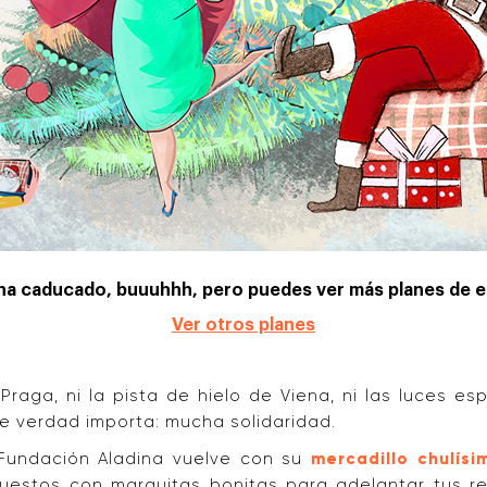
 ha caducado, buuuhhh, pero puedes ver más planes de es
Ver otros planes
Praga, ni la pista de hielo de Viena, ni las luces e
de verdad importa: mucha solidaridad.
 Fundación Aladina vuelve con su
mercadillo chulísi
puestos con marquitas bonitas para adelantar tus re