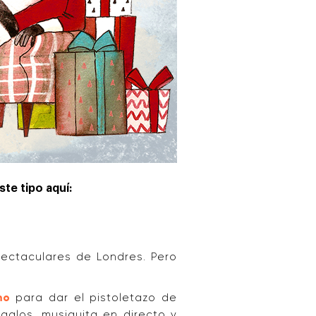
te tipo aquí:
spectaculares de Londres. Pero
mo
para dar el pistoletazo de
galos, musiquita en directo y