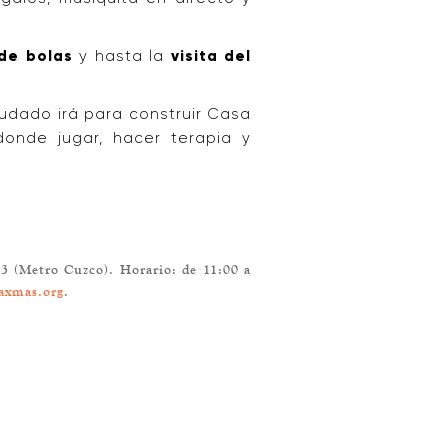
 de bolas
y hasta la
visita del
audado irá para construir Casa
donde jugar, hacer terapia y
 (Metro Cuzco). Horario: de 11:00 a
axmas.org
.