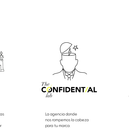
eas
La agencia donde
nos rompemos la cabeza
r
para tu marca.