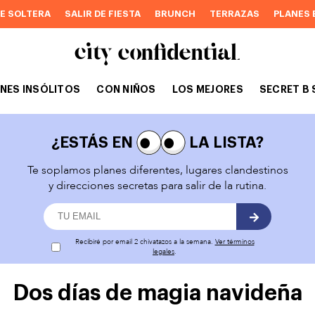
DE SOLTERA
SALIR DE FIESTA
BRUNCH
TERRAZAS
PLANES 
NES INSÓLITOS
CON NIÑOS
LOS MEJORES
SECRET B 
¿ESTÁS EN
LA LISTA?
Te soplamos planes diferentes, lugares clandestinos
y direcciones secretas para salir de la rutina.
Recibiré por email 2 chivatazos a la semana.
Ver términos
legales
.
Dos días de magia navideña