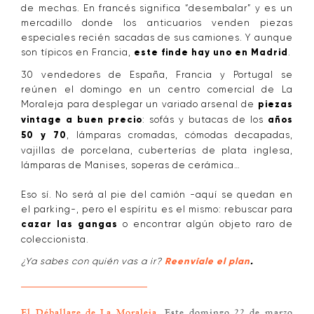
de mechas. En francés significa “desembalar” y es un
mercadillo donde los anticuarios venden piezas
especiales recién sacadas de sus camiones. Y aunque
son típicos en Francia,
este finde hay uno en Madrid
.
30 vendedores de España, Francia y Portugal se
reúnen el domingo en un centro comercial de La
Moraleja para desplegar un variado arsenal de
piezas
vintage a buen precio
: sofás y butacas de los
años
50 y 70
, lámparas cromadas, cómodas decapadas,
vajillas de porcelana, cuberterías de plata inglesa,
lámparas de Manises, soperas de cerámica…
Eso sí. No será al pie del camión -aquí se quedan en
el parking-, pero el espíritu es el mismo: rebuscar para
cazar las gangas
o encontrar algún objeto raro de
coleccionista.
¿Ya sabes con quién vas a ir?
Reenvíale el plan
.
El Déballage de La Moraleja
. Este domingo 22 de marzo