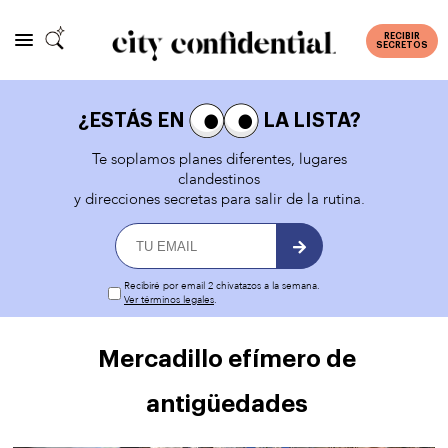
RECIBIR
SECRETOS
¿ESTÁS EN
LA LISTA?
Te soplamos planes diferentes, lugares
clandestinos
y direcciones secretas para salir de la rutina.
Recibiré por email 2 chivatazos a la semana.
Ver términos legales
.
Mercadillo efímero de
antigüedades