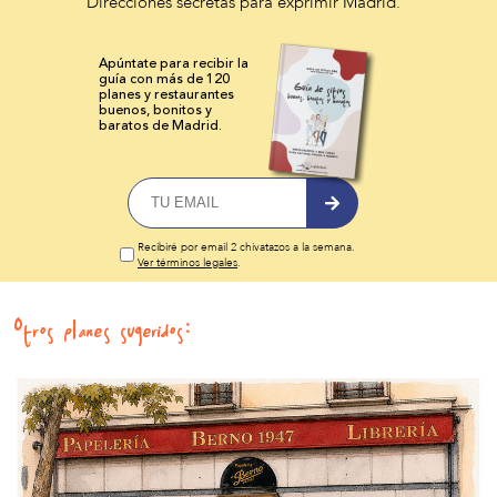
Direcciones secretas para exprimir Madrid.
Apúntate para recibir la
guía con más de 120
planes y
restaurantes
buenos, bonitos y
baratos de Madrid.
Recibiré por email 2 chivatazos a la semana.
Ver términos legales
.
Otros planes sugeridos: