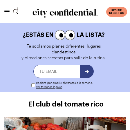
RECIBIR
SECRETOS
¿ESTÁS EN
LA LISTA?
Te soplamos planes diferentes, lugares
clandestinos
y direcciones secretas para salir de la rutina.
Recibiré por email 2 chivatazos a la semana.
Ver términos legales
.
El club del tomate rico