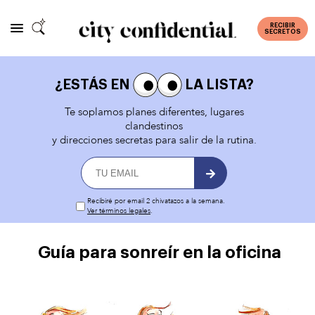
RECIBIR
SECRETOS
¿ESTÁS EN
LA LISTA?
Te soplamos planes diferentes, lugares
clandestinos
y direcciones secretas para salir de la rutina.
Recibiré por email 2 chivatazos a la semana.
Ver términos legales
.
Guía para sonreír en la oficina