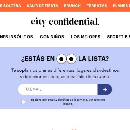
DE SOLTERA
SALIR DE FIESTA
BRUNCH
TERRAZAS
PLANES 
NES INSÓLITOS
CON NIÑOS
LOS MEJORES
SECRET B 
¿ESTÁS EN
LA LISTA?
Te soplamos planes diferentes, lugares clandestinos
y direcciones secretas para salir de la rutina.
Recibiré por email 2 chivatazos a la semana.
Ver términos
legales
.