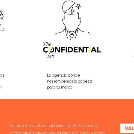
eas
La agencia donde
nos rompemos la cabeza
r
para tu marca.
VER PROYECTOS
Usamos cookies propias y de terceros
VAL
para que navegues la mar de bien y para