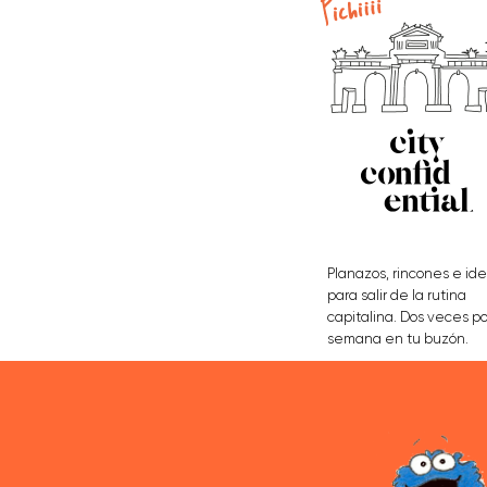
Planazos, rincones e id
para salir de la rutina
capitalina. Dos veces po
semana en tu buzón.
APÚNTATE AQUÍ