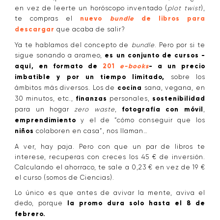
en vez de leerte un horóscopo inventado (
plot twist
),
te compras el
nuevo
bundle
de libros para
descargar
que acaba de salir?
Ya te hablamos del concepto de
bundle
. Pero por si te
sigue sonando a arameo,
es un conjunto de cursos -
aquí, en formato de
201
e-books
- a un precio
imbatible y por un tiempo limitado,
sobre los
ámbitos más diversos. Los de
cocina
sana, vegana, en
30 minutos, etc.,
finanzas
personales,
sostenibilidad
para un hogar
zero waste
,
fotografía con móvil
,
emprendimiento
y el de “cómo conseguir que los
niños
colaboren en casa”, nos llaman…
A ver, hay paja. Pero con que un par de libros te
interese, recuperas con creces los 45 € de inversión.
Calculando el ahorraco, te sale a 0,23 € en vez de 19 €
el curso (somos de Ciencias).
Lo único es que antes de avivar la mente, aviva el
dedo, porque
la promo dura solo hasta el 8 de
febrero.