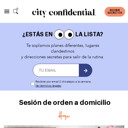
RECIBIR
SECRETOS
¿ESTÁS EN
LA LISTA?
Te soplamos planes diferentes, lugares
clandestinos
y direcciones secretas para salir de la rutina.
Recibiré por email 2 chivatazos a la semana.
Ver términos legales
.
Sesión de orden a domicilio
Hogar