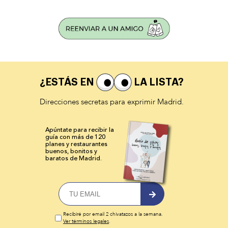
¿ESTÁS EN
LA LISTA?
Direcciones secretas para exprimir Madrid.
Apúntate para recibir la
guía con más de 120
planes y
restaurantes
buenos, bonitos y
baratos de Madrid.
Recibiré por email 2 chivatazos a la semana.
Ver términos legales
.