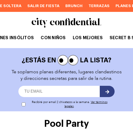
DE SOLTERA
SALIR DE FIESTA
BRUNCH
TERRAZAS
PLANES 
NES INSÓLITOS
CON NIÑOS
LOS MEJORES
SECRET B 
¿ESTÁS EN
LA LISTA?
Te soplamos planes diferentes, lugares clandestinos
y direcciones secretas para salir de la rutina.
Recibiré por email 2 chivatazos a la semana.
Ver términos
legales
.
Pool Party