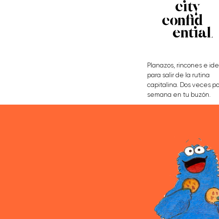
Planazos, rincones e id
para salir de la rutina
capitalina. Dos veces po
semana en tu buzón.
APÚNTATE AQUÍ
AGENCIA
QUIÉNES SOMOS