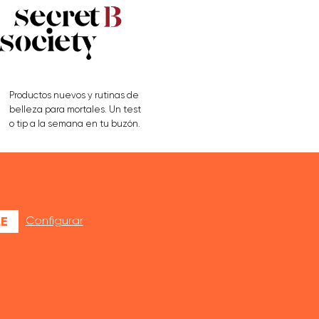
Productos nuevos y rutinas de
belleza para mortales. Un test
o tip a la semana en tu buzón.
APÚNTATE AQUÍ
E
Configurar
L
APUNTARSE
RECOMIENDA