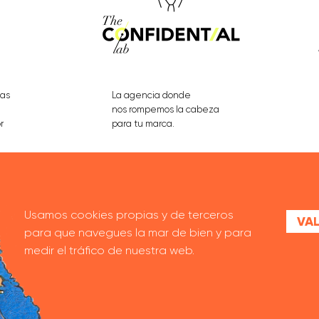
eas
La agencia donde
nos rompemos la cabeza
r
para tu marca.
VER PROYECTOS
Usamos cookies propias y de terceros
VAL
para que navegues la mar de bien y para
medir el tráfico de nuestra web.
MANIFIESTO
CONTACTO
TRABAJA CON NOSOTRAS
AVISO LEGA
©2026 CITY CONFIDENTIAL. TODOS LOS DERECHOS RESERVADOS