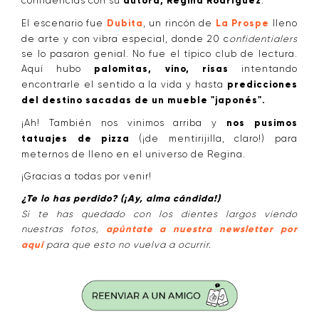
confidencias con su
autora, Regina Rodríguez
.
El escenario fue
Dubita
, un rincón de
La Prospe
lleno
de arte y con vibra especial, donde 20 c
onfidentialers
se lo pasaron genial. No fue el típico club de lectura.
Aquí hubo
palomitas, vino, risas
intentando
encontrarle el sentido a la vida y hasta
predicciones
del destino sacadas de un mueble "japonés".
¡Ah! También nos vinimos arriba y
nos pusimos
tatuajes de pizza
(¡de mentirijilla, claro!) para
meternos de lleno en el universo de Regina.
¡Gracias a todas por venir!
¿Te lo has perdido? (¡Ay, alma cándida!)
Si te has quedado con los dientes largos viendo
nuestras fotos,
apúntate a nuestra newsletter por
aquí
para que esto no vuelva a ocurrir.