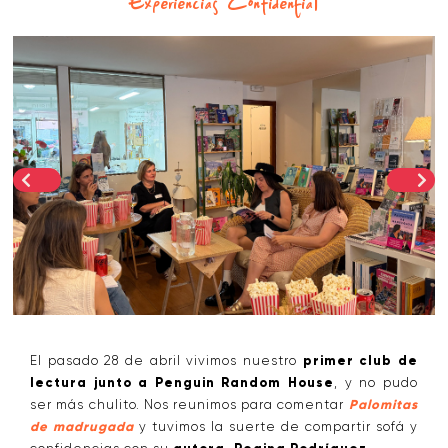
Experiencias Confidential
El pasado 28 de abril vivimos nuestro
primer club de
lectura junto a Penguin Random House
, y no pudo
ser más chulito. Nos reunimos para comentar
Palomitas
de madrugada
y tuvimos la suerte de compartir sofá y