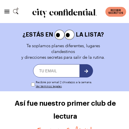
RECIBIR
SECRETOS
¿ESTÁS EN
LA LISTA?
Te soplamos planes diferentes, lugares
clandestinos
y direcciones secretas para salir de la rutina.
Recibiré por email 2 chivatazos a la semana.
Ver términos legales
.
Así fue nuestro primer club de
lectura