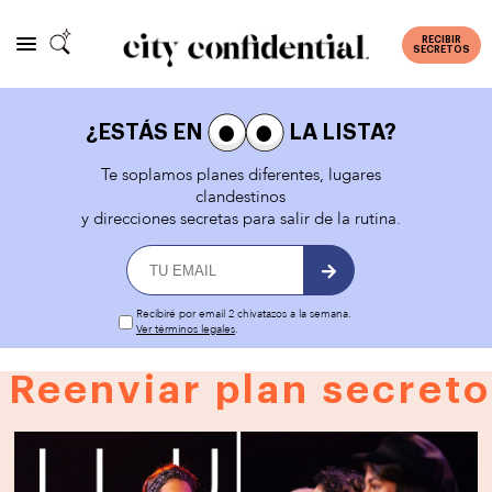
RECIBIR
SECRETOS
¿ESTÁS EN
LA LISTA?
Te soplamos planes diferentes, lugares
clandestinos
y direcciones secretas para salir de la rutina.
Recibiré por email 2 chivatazos a la semana.
Ver términos legales
.
Reenviar plan secreto