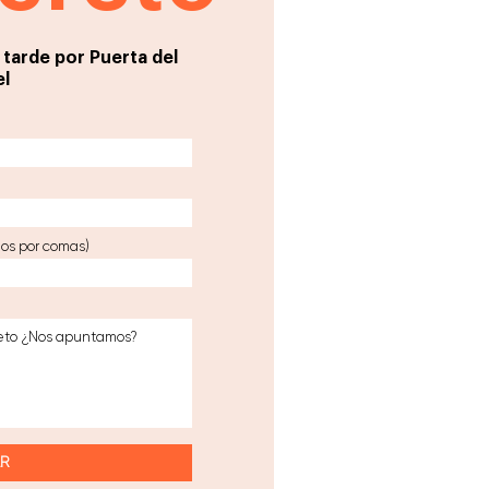
a tarde por Puerta del
l
os por comas)
AR