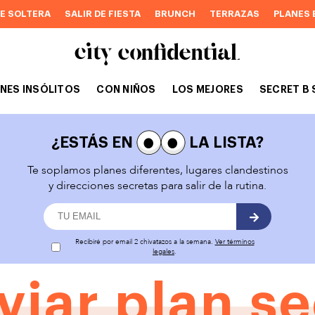
DE SOLTERA
SALIR DE FIESTA
BRUNCH
TERRAZAS
PLANES 
NES INSÓLITOS
CON NIÑOS
LOS MEJORES
SECRET B 
¿ESTÁS EN
LA LISTA?
Te soplamos planes diferentes, lugares clandestinos
y direcciones secretas para salir de la rutina.
Recibiré por email 2 chivatazos a la semana.
Ver términos
legales
.
viar plan se