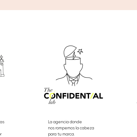
eas
La agencia donde
nos rompemos la cabeza
r
para tu marca.