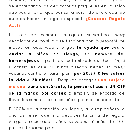
Ve entrenando las dedicatorias porque es en lo único
que vas a tener que pensar a partir de ahora cuando
quieras hacer un regalo especial.
¿Conoces Regalo
Azul?
En vez de comprar cualquier sinsentido (
sorry
ventilador de bolsillo que funciona con
bluetooth
), te
metes en esta web y eliges
la ayuda que vas a
enviar a niños en riesgo, en nombre del
homenajeado
: pastillas potabilizadoras (por 14,83
€ consigues que 30 niños puedan beber un mes);
vacunas contra el sarampión (
por 20,37 € les salvas
la vida a 28 niños
)... Después escoges
una tarjeta
molona
para contárselo, la personalizas y UNICEF
se la manda por correo
o email y se encarga de
llevar los suministros a los niños que más lo necesitan.
El 100% de la donación les llega y al cumpleañero le
ahorras tener que ir a devolver tu birria de regalo.
Amigo emocionado. Niños salvados. Y más de 100
puntos de karma para ti.