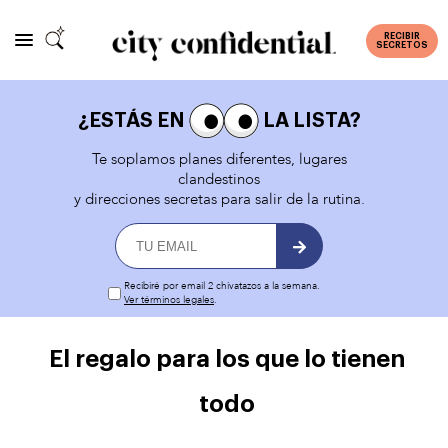
RECIBIR
SECRETOS
¿ESTÁS EN
LA LISTA?
Te soplamos planes diferentes, lugares
clandestinos
y direcciones secretas para salir de la rutina.
Recibiré por email 2 chivatazos a la semana.
Ver términos legales
.
El regalo para los que lo tienen
todo