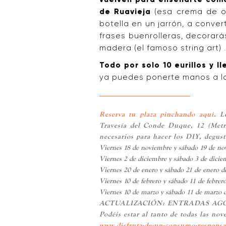
de Ruavieja
(esa crema de or
botella en un jarrón, a conver
frases buenrolleras, decorará
madera (el famoso string art) 
Todo por solo 10 eurillos y 
ya puedes ponerte manos a l
Reserva tu plaza pinchando aquí
. L
Travesía del Conde Duque, 12 (Metro
necesarios para hacer los DIY, degus
Viernes 18 de noviembre y sábado 19 de novi
Viernes 2 de diciembre y sábado 3 de diciemb
Viernes 20 de enero y sábado 21 de enero de 2
Viernes 10 de febrero y sábado 11 de febrero
Viernes 10 de marzo y sábado 11 de marzo de 
ACTUALIZACIÓN: ENTRADAS AG
Podéis estar al tanto de todas las n
www.disfruta-de-un-consumo-respons