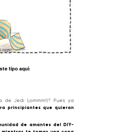
te tipo aquí:
ia de Jedi (¡ommm!)? Pues ya
ara principiantes que quieran
munidad de amantes del DIY-
 mientras te tomas una copa