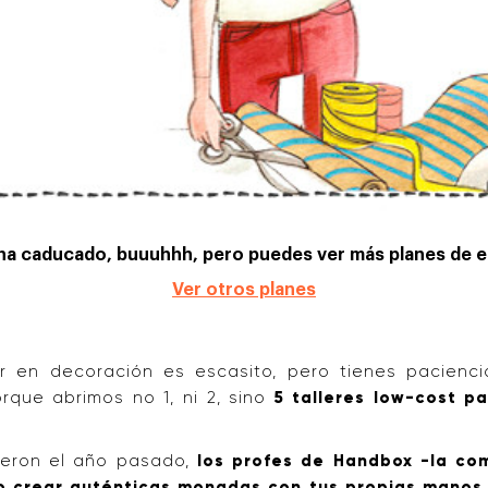
 ha caducado, buuuhhh, pero puedes ver más planes de es
Ver otros planes
ir en decoración es escasito, pero tienes pacienc
rque abrimos no 1, ni 2, sino
5 talleres low-cost p
ieron el año pasado,
los profes de Handbox -la co
o crear auténticas monadas con tus propias manos,