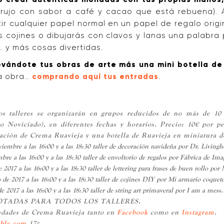
ujo con sabor a café y cacao que está rebuena). 
tir cualquier papel normal en un papel de regalo orig
s cojines o dibujarás con clavos y lanas una palabra
… y más cosas divertidas.
llevándote tus obras de arte más una mini botella d
a obra…
comprando aquí tus entradas
.
os talleres se organizarán en grupos reducidos de no más de 10
 Noviciado), en diferentes fechas y horarios. Precio: 10€ por pe
tación de Crema Ruavieja y una botella de Ruavieja en miniatura d
embre a las 16:00 y a las 18:30 taller de decoración navideña por
Dr. Living
re a las 16:00 y a las 18:30 taller de envoltorio de regalos por Fábrica de Ima
017 a las 16:00 y a las 18:30 taller de lettering para frases de buen rollo por 
 de 2017 a las 16:00 y a las 18:30 taller de cojines DIY por Mi armario coquet
2017 a las 16:00 y a las 18:30 taller de string art primaveral por I am a mess.
OTADAS PARA TODOS LOS TALLERES.
ovedades de Crema Ruavieja tanto en
Facebook
como en
I
nstagram
.
able.com
17º