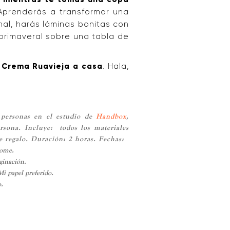
Aprenderás a transformar una
inal, harás láminas bonitas con
 primaveral sobre una tabla de
e Crema Ruavieja a casa
. Hala,
 personas en el estudio de
Handbox
,
rsona. Incluye: todos los materiales
e regalo. Duración: 2 horas. Fechas:
home.
ginación.
Mi papel preferido.
o.