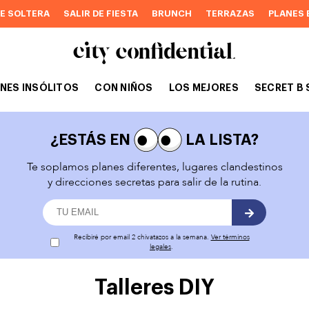
DE SOLTERA
SALIR DE FIESTA
BRUNCH
TERRAZAS
PLANES 
NES INSÓLITOS
CON NIÑOS
LOS MEJORES
SECRET B 
¿ESTÁS EN
LA LISTA?
Te soplamos planes diferentes, lugares clandestinos
y direcciones secretas para salir de la rutina.
Recibiré por email 2 chivatazos a la semana.
Ver términos
legales
.
Talleres DIY