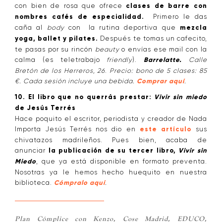
con bien de rosa que ofrece
clases de barre con
nombres cafés de especialidad.
Primero le das
caña al
body
con la rutina deportiva que
mezcla
yoga, ballet y pilates.
Después te tomas un cafecito,
te pasas por su rincón
beauty
o envías ese mail con la
calma (es teletrabajo
friendly
).
Barrelatte.
Calle
Bretón de los Herreros, 26
.
Precio: bono de 5 clases: 85
€. Cada sesión incluye una bebida.
Comprar aquí
.
10. El libro que no querrás prestar:
Vivir sin miedo
de Jesús Terrés
Hace poquito el escritor, periodista y creador de Nada
Importa Jesús Terrés nos dio en
este artículo
sus
chivatazos madrileños. Pues bien, acaba de
anunciar
la publicación de su tercer libro,
Vivir sin
Miedo
, que ya está disponible en formato preventa.
Nosotras ya le hemos hecho huequito en nuestra
biblioteca.
Cómpralo aquí
.
Plan Cómplice con Kenzo, Cose Madrid, EDUCO,