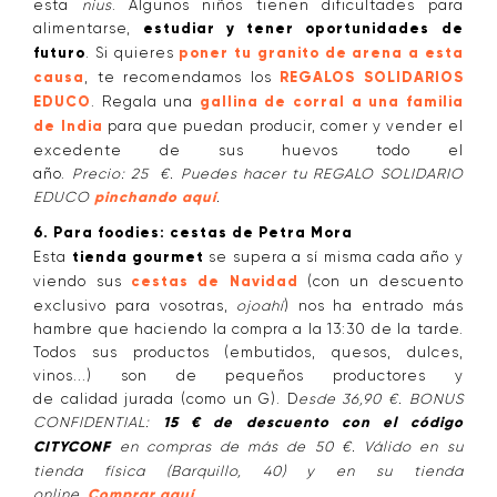
esta
nius
. Algunos niños tienen dificultades para
alimentarse,
estudiar y tener oportunidades de
futuro
. Si quieres
poner tu granito de arena a esta
causa
, te recomendamos los
REGALOS SOLIDARIOS
EDUCO
. Regala una
gallina de corral a una familia
de India
para que puedan producir, comer y vender el
excedente de sus huevos todo el
año.
Precio: 25 €.
Puedes hacer tu REGALO SOLIDARIO
EDUCO
pinchando aquí
.
6. Para foodies: cestas de Petra Mora
Esta
tienda gourmet
se supera a sí misma cada año y
viendo sus
cestas de Navidad
(con un descuento
exclusivo para vosotras,
ojoahí
) nos ha entrado más
hambre que haciendo la compra a la 13:30 de la tarde.
Todos sus productos (embutidos, quesos, dulces,
vinos...) son de pequeños productores y
de calidad jurada (como un G). D
esde 36,90 €. BONUS
CONFIDENTIAL:
15 € de descuento con el código
CITYCONF
en compras de más de 50 €. Válido en su
tienda física (Barquillo, 40) y en su tienda
online.
Comprar aquí
.