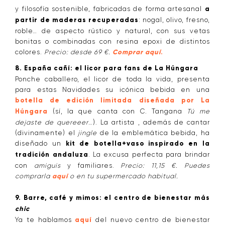
y filosofía sostenible, fabricadas de forma artesanal
a
partir de maderas recuperadas
: nogal, olivo, fresno,
roble… de aspecto rústico y natural, con sus vetas
bonitas o combinadas con resina epoxi de distintos
colores.
Precio: desde 69 €.
Comprar aquí
.
8. España cañí: el licor para fans de La Húngara
Ponche caballero, el licor de toda la vida, presenta
para estas Navidades su icónica bebida en una
botella de edición limitada diseñada por La
Húngara
(sí, la que canta con C. Tangana
Tú me
dejaste de quereeer
…). La artista , además de cantar
(divinamente) el
jingle
de la emblemática bebida, ha
diseñado un
kit de botella+vaso inspirado en la
tradición andaluza
. La excusa perfecta para brindar
con
amiguis
y familiares.
Precio: 11,15 €. Puedes
comprarla
aquí
o en tu supermercado habitual.
9. Barre, café y mimos: el centro de bienestar más
chic
Ya te hablamos
aquí
del nuevo centro de bienestar