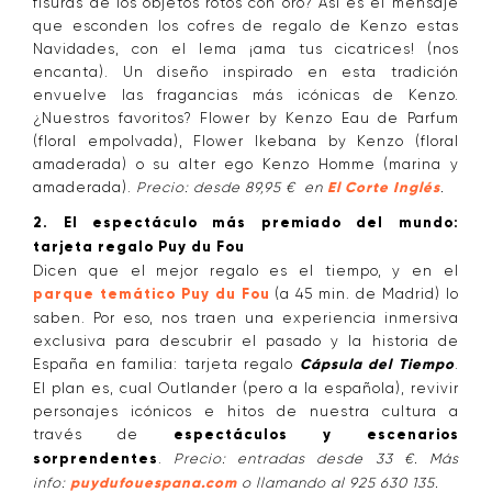
fisuras de los objetos rotos con oro? Así es el mensaje
que esconden los cofres de regalo de Kenzo estas
Navidades, con el lema ¡ama tus cicatrices! (nos
encanta). Un diseño inspirado en esta tradición
envuelve las fragancias más icónicas de Kenzo.
¿Nuestros favoritos? Flower by Kenzo Eau de Parfum
(floral empolvada), Flower Ikebana by Kenzo (floral
amaderada) o su alter ego Kenzo Homme (marina y
amaderada).
Precio: desde 89,95 € en
El Corte Inglés
.
2. El espectáculo más premiado del mundo:
tarjeta regalo Puy du Fou
Dicen que el mejor regalo es el tiempo, y en el
parque temático Puy du Fou
(a 45 min. de Madrid) lo
saben. Por eso, nos traen una experiencia inmersiva
exclusiva para descubrir el pasado y la historia de
España en familia: tarjeta regalo
Cápsula del Tiempo
.
El plan es, cual Outlander (pero a la española), revivir
personajes icónicos e hitos de nuestra cultura a
través de
espectáculos y escenarios
sorprendentes
.
Precio: entradas desde 33 €. Más
info:
puydufouespana.com
o llamando al 925 630 135.