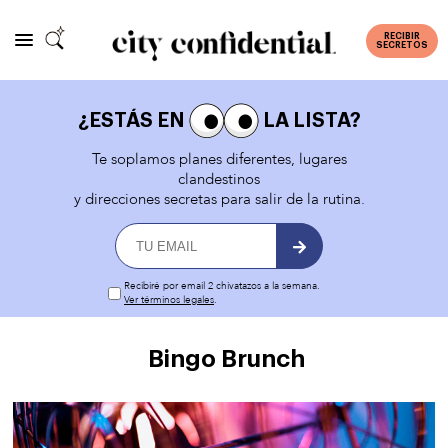
RECIBIR
SECRETOS
¿ESTÁS EN
LA LISTA?
Te soplamos planes diferentes, lugares
clandestinos
y direcciones secretas para salir de la rutina.
Recibiré por email 2 chivatazos a la semana.
Ver términos legales
.
Bingo Brunch