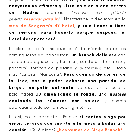
neoyorquino efímero y ultra chic en pleno centro
de Madrid
piensas
“Excuse me, ¿dónde
puedo
reservar para ir
?"
. Nosotras te lo decimos: en la
web de Seagram’s NY Hotel
, y solo tienes 4 fines
de semana para hacerlo porque después, el
Hotel desaparecerá.
El plan es lo último que está triunfando entre los
domingueros de Manhattan:
un brunch delicioso
con
tostada de aguacate y hummus, sándwich de huevo y
pastrami, tortitas de plátano y
buttermilk,
etc... todo
muy "La Gran Manzana".
Pero además de comer de
lo lindo, vas a poder echarte una partida de
bingo... un pelín delirante,
ya que entre bola y
bola habrá
DJ amenizando la ronda, una
hostess
cantando los números con salero
y podrás
aderezarlo todo con un buen gin tónic.
Eso sí, no te despistes. Porque
si cantas bingo por
error, tendrás que subirte a la mesa a bailar una
canción
. ¿Qué dices?
¿Nos vamos de Bingo Brunch?