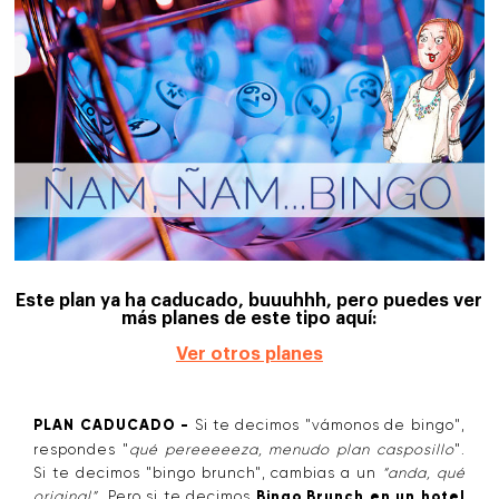
Este plan ya ha caducado, buuuhhh, pero puedes ver
más planes de este tipo aquí:
Ver otros planes
PLAN CADUCADO -
Si te decimos "vámonos de bingo",
respondes "
qué pereeeeeza, menudo plan casposillo
".
Si te decimos "bingo brunch", cambias a un
“anda, qué
original”
. Pero si te decimos
Bingo Brunch en un hotel