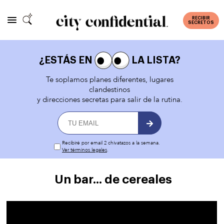
RECIBIR
SECRETOS
¿ESTÁS EN
LA LISTA?
Te soplamos planes diferentes, lugares
clandestinos
y direcciones secretas para salir de la rutina.
Recibiré por email 2 chivatazos a la semana.
Ver términos legales
.
Un bar... de cereales