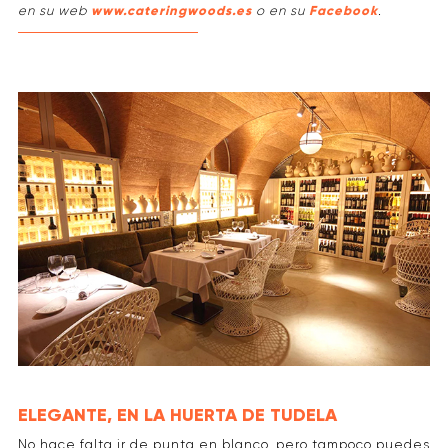
en su web
www.cateringwoods.es
o en su
Facebook
.
ELEGANTE, EN LA HUERTA DE TUDELA
No hace falta ir de punta en blanco, pero tampoco puedes