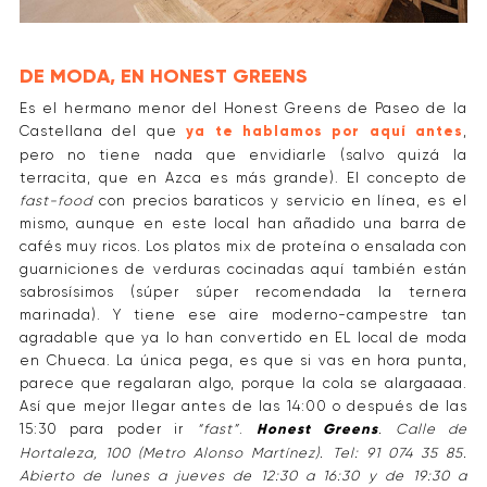
DE MODA, EN HONEST GREENS
Es el hermano menor del Honest Greens de Paseo de la
Castellana del que
ya te hablamos por aquí antes
,
pero no tiene nada que envidiarle (salvo quizá la
terracita, que en Azca es más grande). El concepto de
fast-food
con precios baraticos y servicio en línea, es el
mismo, aunque en este local han añadido una barra de
cafés muy ricos. Los platos mix de proteína o ensalada con
guarniciones de verduras cocinadas aquí también están
sabrosísimos (súper súper recomendada la ternera
marinada). Y tiene ese aire moderno-campestre tan
agradable que ya lo han convertido en EL local de moda
en Chueca. La única pega, es que si vas en hora punta,
parece que regalaran algo, porque la cola se alargaaaa.
Así que mejor llegar antes de las 14:00 o después de las
15:30 para poder ir
“fast”
.
Honest Greens
. Calle de
Hortaleza, 100 (Metro Alonso Martínez). Tel: 91 074 35 85.
Abierto de lunes a jueves de 12:30 a 16:30 y de 19:30 a