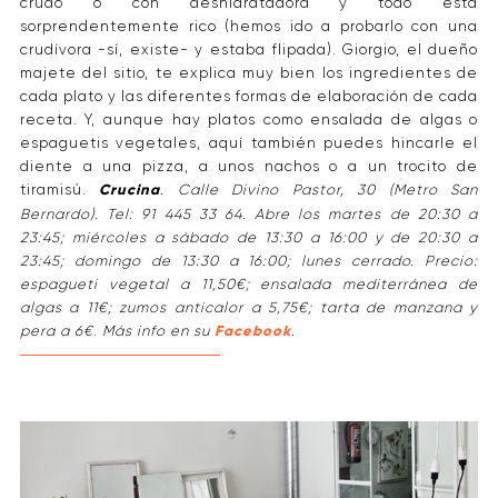
crudo o con deshidratadora y todo está
sorprendentemente rico (hemos ido a probarlo con una
crudívora -sí, existe- y estaba flipada). Giorgio, el dueño
majete del sitio, te explica muy bien los ingredientes de
cada plato y las diferentes formas de elaboración de cada
receta. Y, aunque hay platos como ensalada de algas o
espaguetis vegetales, aquí también puedes hincarle el
diente a una pizza, a unos nachos o a un trocito de
tiramisú.
Crucina
. Calle Divino Pastor, 30 (Metro San
Bernardo). Tel: 91 445 33 64. Abre los martes de 20:30 a
23:45; miércoles a sábado de 13:30 a 16:00 y de 20:30 a
23:45; domingo de 13:30 a 16:00; lunes cerrado. Precio:
espagueti vegetal a 11,50€; ensalada mediterránea de
algas a 11€; zumos anticalor a 5,75€; tarta de manzana y
pera a 6€
.
Más info en su
Facebook
.