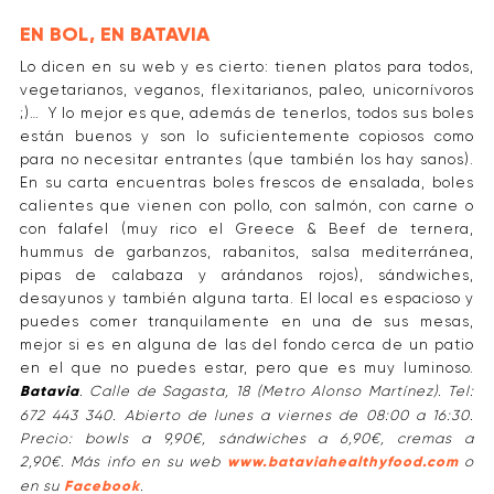
EN BOL, EN BATAVIA
Lo dicen en su web y es cierto: tienen platos para todos,
vegetarianos, veganos, flexitarianos, paleo, unicornívoros
;)… Y lo mejor es que, además de tenerlos, todos sus boles
están buenos y son lo suficientemente copiosos como
para no necesitar entrantes (que también los hay sanos).
En su carta encuentras boles frescos de ensalada, boles
calientes que vienen con pollo, con salmón, con carne o
con falafel (muy rico el Greece & Beef de ternera,
hummus de garbanzos, rabanitos, salsa mediterránea,
pipas de calabaza y arándanos rojos), sándwiches,
desayunos y también alguna tarta. El local es espacioso y
puedes comer tranquilamente en una de sus mesas,
mejor si es en alguna de las del fondo cerca de un patio
en el que no puedes estar, pero que es muy luminoso.
Batavia
. Calle de Sagasta, 18 (Metro Alonso Martínez). Tel:
672 443 340. Abierto de lunes a viernes de 08:00 a 16:30.
Precio: bowls a 9,90€, sándwiches a 6,90€, cremas a
2,90€. Más info en su web
www.bataviahealthyfood.com
o
en su
Facebook
.