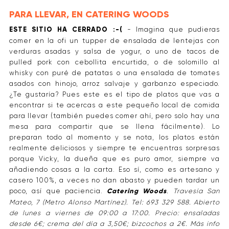
PARA LLEVAR, EN CATERING WOODS
ESTE SITIO HA CERRADO :-(
- Imagina que pudieras
comer en la ofi un tupper de ensalada de lentejas con
verduras asadas y salsa de yogur, o uno de tacos de
pulled pork con cebollita encurtida, o de solomillo al
whisky con puré de patatas o una ensalada de tomates
asados con hinojo, arroz salvaje y garbanzo especiado.
¿Te gustaría? Pues este es el tipo de platos que vas a
encontrar si te acercas a este pequeño local de comida
para llevar (también puedes comer ahí, pero solo hay una
mesa para compartir que se llena fácilmente). Lo
preparan todo al momento y se nota, los platos están
realmente deliciosos y siempre te encuentras sorpresas
porque Vicky, la dueña que es puro amor, siempre va
añadiendo cosas a la carta. Eso sí, como es artesano y
casero 100%, a veces no dan abasto y pueden tardar un
poco, así que paciencia.
Catering Woods
. Travesía San
Mateo, 7 (Metro Alonso Martínez). Tel: 693 329 588. Abierto
de lunes a viernes de 09:00 a 17:00. Precio: ensaladas
desde 6€; crema del día a 3,50€; bizcochos a 2€. Más info