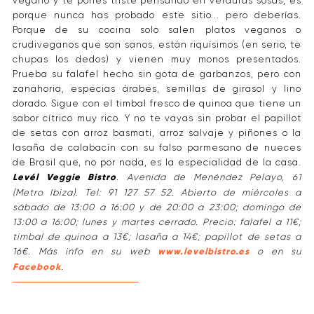
vegano y te pones triste pensando en verduras sosas, es
porque nunca has probado este sitio... pero deberías.
Porque de su cocina solo salen platos veganos o
crudiveganos que son sanos, están riquísimos (en serio, te
chupas los dedos) y vienen muy monos presentados.
Prueba su falafel hecho sin gota de garbanzos, pero con
zanahoria, especias árabes, semillas de girasol y lino
dorado. Sigue con el timbal fresco de quinoa que tiene un
sabor cítrico muy rico. Y no te vayas sin probar el papillot
de setas con arroz basmati, arroz salvaje y piñones o la
lasaña de calabacín con su falso parmesano de nueces
de Brasil que, no por nada, es la especialidad de la casa.
Levél Veggie Bistro
. Avenida de Menéndez Pelayo, 61
(Metro Ibiza). Tel: 91 127 57 52. Abierto de miércoles a
sábado de 13:00 a 16:00 y de 20:00 a 23:00; domingo de
13:00 a 16:00; lunes y martes cerrado. Precio: falafel a 11€;
timbal de quinoa a 13€; lasaña a 14€; papillot de setas a
16€. Más info en su web
www.levelbistro.es
o en su
Facebook
.