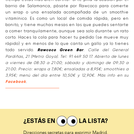
barrio de Salamanca, pásate por Rawcoco para comerte
un wrap o una ensalada acompañada de un smoothie
vitamínico. Es como un local de comida rápida, pero en
bonito, y tiene muchas mesas en las que puedes sentarte
a comer tranquilamente, aunque sea solo durante un rato
corto. Haces la cola para hacer tu pedido (se mueve muy
rápido) y en menos de lo que canta un gallo ya lo tienes
todo servido.
Rawcoco Green Bar
. Calle del General
Pardiñas, 21 (Metro Goya). Tel: 91 449 50 17. Abierto de lunes
a viernes de 08:30 a 21:00; sábado y domingo de 09:30 a
21:00. Precio: wraps a 7,80€; ensaladas a 8,95€; smoothies a
3,95€; menú del día entre 10,50€ y 12,90€. Más info en su
Facebook
.
¿ESTÁS EN
LA LISTA?
Direcciones secretas para exprimir Madrid.