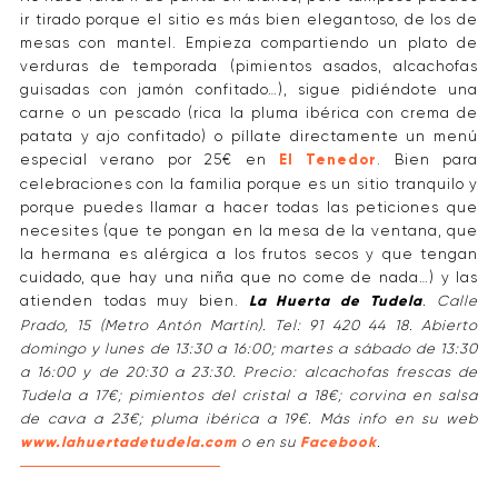
ir tirado porque el sitio es más bien elegantoso, de los de
mesas con mantel. Empieza compartiendo un plato de
verduras de temporada (pimientos asados, alcachofas
guisadas con jamón confitado…), sigue pidiéndote una
carne o un pescado (rica la pluma ibérica con crema de
patata y ajo confitado) o píllate directamente un menú
especial verano por 25€ en
El Tenedor
. Bien para
celebraciones con la familia porque es un sitio tranquilo y
porque puedes llamar a hacer todas las peticiones que
necesites (que te pongan en la mesa de la ventana, que
la hermana es alérgica a los frutos secos y que tengan
cuidado, que hay una niña que no come de nada…) y las
atienden todas muy bien.
La Huerta de Tudela
. Calle
Prado, 15 (Metro Antón Martín). Tel: 91 420 44 18. Abierto
domingo y lunes de 13:30 a 16:00; martes a sábado de 13:30
a 16:00 y de 20:30 a 23:30. Precio: alcachofas frescas de
Tudela a 17€; pimientos del cristal a 18€; corvina en salsa
de cava a 23€; pluma ibérica a 19€. Más info en su web
www.lahuertadetudela.com
o en su
Facebook
.