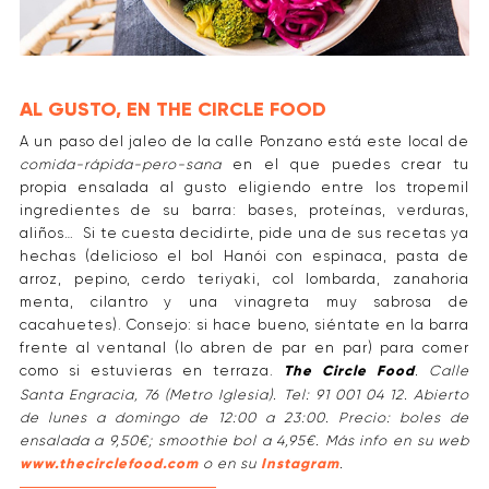
AL GUSTO, EN THE CIRCLE FOOD
A un paso del jaleo de la calle Ponzano está este local de
comida-rápida-pero-sana
en el que puedes crear tu
propia ensalada al gusto eligiendo entre los tropemil
ingredientes de su barra: bases, proteínas, verduras,
aliños… Si te cuesta decidirte, pide una de sus recetas ya
hechas (delicioso el bol Hanói con espinaca, pasta de
arroz, pepino, cerdo teriyaki, col lombarda, zanahoria
menta, cilantro y una vinagreta muy sabrosa de
cacahuetes). Consejo: si hace bueno, siéntate en la barra
frente al ventanal (lo abren de par en par) para comer
como si estuvieras en terraza.
The Circle Food
. Calle
Santa Engracia, 76 (Metro Iglesia). Tel: 91 001 04 12. Abierto
de lunes a domingo de 12:00 a 23:00. Precio: boles de
ensalada a 9,50€; smoothie bol a 4,95€. Más info en su web
www.thecirclefood.com
o en su
Instagram
.