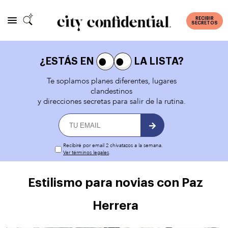
RECIBIR
SECRETOS
¿ESTÁS EN
LA LISTA?
Te soplamos planes diferentes, lugares
clandestinos
y direcciones secretas para salir de la rutina.
Recibiré por email 2 chivatazos a la semana.
Ver términos legales
.
Estilismo para novias con Paz
Herrera