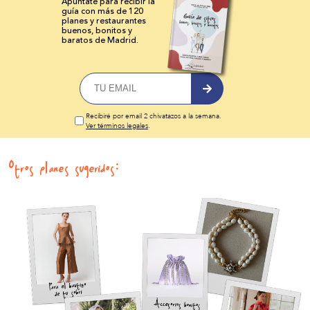
Apúntate para recibir la
guía con más de 120
planes y
restaurantes
buenos, bonitos y
baratos de Madrid.
Recibiré por email 2 chivatazos a la semana.
Ver términos legales
.
Otros planes sugeridos: