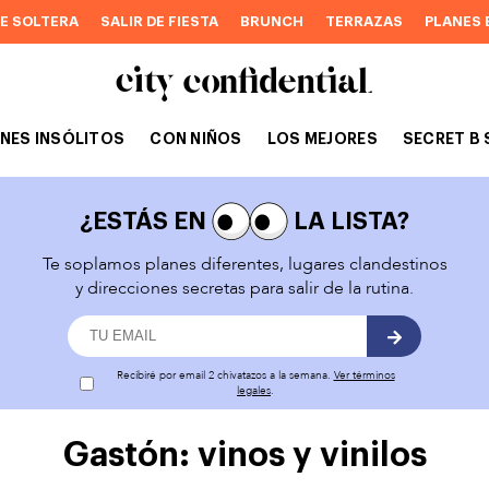
DE SOLTERA
SALIR DE FIESTA
BRUNCH
TERRAZAS
PLANES 
NES INSÓLITOS
CON NIÑOS
LOS MEJORES
SECRET B 
¿ESTÁS EN
LA LISTA?
Te soplamos planes diferentes, lugares clandestinos
y direcciones secretas para salir de la rutina.
Recibiré por email 2 chivatazos a la semana.
Ver términos
legales
.
Gastón: vinos y vinilos