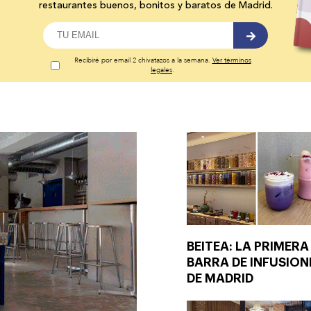
restaurantes buenos, bonitos y baratos de Madrid.
Recibiré por email 2 chivatazos a la semana.
Ver términos
legales
.
BEITEA: LA PRIMERA
BARRA DE INFUSION
DE MADRID