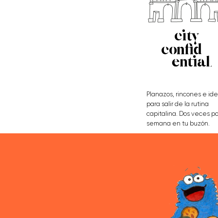
Planazos, rincones e id
para salir de la rutina
capitalina. Dos veces po
semana en tu buzón.
APÚNTATE AQUÍ