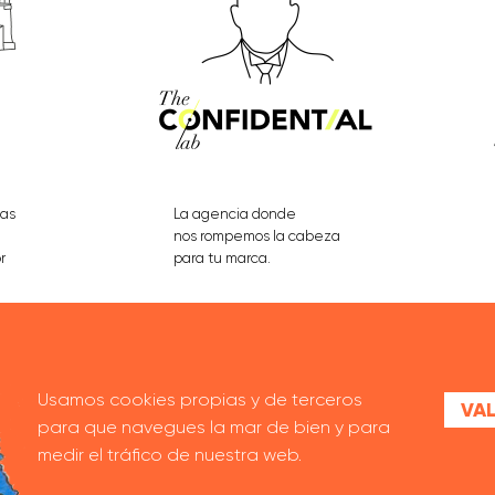
eas
La agencia donde
nos rompemos la cabeza
r
para tu marca.
VER PROYECTOS
Usamos cookies propias y de terceros
VAL
para que navegues la mar de bien y para
medir el tráfico de nuestra web.