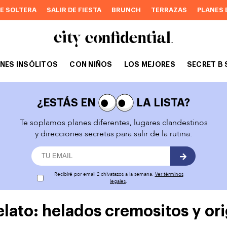
DE SOLTERA
SALIR DE FIESTA
BRUNCH
TERRAZAS
PLANES 
NES INSÓLITOS
CON NIÑOS
LOS MEJORES
SECRET B 
¿ESTÁS EN
LA LISTA?
Te soplamos planes diferentes, lugares clandestinos
y direcciones secretas para salir de la rutina.
Recibiré por email 2 chivatazos a la semana.
Ver términos
legales
.
elato: helados cremositos y or