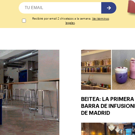
Recibiré por email 2 chivatazos a la semana.
Ver términos
legales
.
BEITEA: LA PRIMERA
BARRA DE INFUSION
DE MADRID