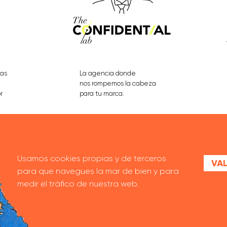
eas
La agencia donde
nos rompemos la cabeza
r
para tu marca.
VER PROYECTOS
Usamos cookies propias y de terceros
VAL
para que navegues la mar de bien y para
medir el tráfico de nuestra web.
MANIFIESTO
CONTACTO
TRABAJA CON NOSOTRAS
AVISO LEGA