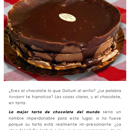
¿Eres al chocolate lo que Gollum al anillo? ¿La palabra
fondant
te hipnotiza? Las cosas claras, y el chocolate,
en tarta.
La mejor tarta de chocolate del mundo
sería un
nombre imperdonable para este lugar, si no fuese
porque su tarta está realmente im-presionante. ¿La