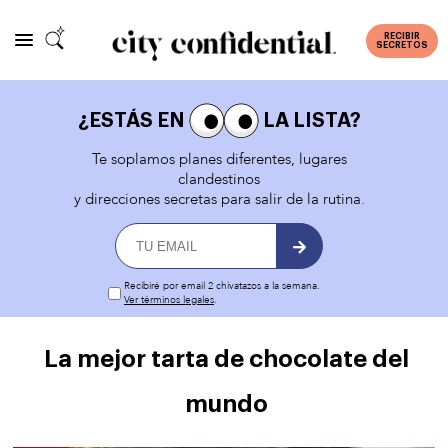
RECIBIR
SECRETOS
¿ESTÁS EN
LA LISTA?
Te soplamos planes diferentes, lugares
clandestinos
y direcciones secretas para salir de la rutina.
Recibiré por email 2 chivatazos a la semana.
Ver términos legales
.
La mejor tarta de chocolate del
mundo