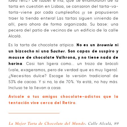
idea feliz? De Isabel e Iria, que se enamoraron de la
tarta en cuestión en Lisboa, se cansaron del tarta-va-
tarta-viene por cada cumpleaños ¡y se propusieron
traer la tienda entera! Las tartas siguen viniendo de
allí, pero ahora de forma organizada. Su base: una
pecera del patio de vecinos de un edificio de la calle
Alcalá.
Es la tarta de chocolate atípica.
No es un
brownie
ni
un bizcocho ni una S
acher
. Son capas de suspiro y
mousse de chocolate Valhrona, y no tiene nada de
harina
. Casi tan ligera como... un trozo de brócoli
(vale, exageramos, pero de verdad que es muy ligera).
¿Necesitas dulce? Escoge la versión tradicional de
53% de cacao. Y si no, la de 70%. Ya está, no hay más.
Incluso te la llevan a casa.
Avísale a tus amigos chocolate-adictos que la
tentación vive cerca del Retiro
.
La Mejor Tarta de Chocolate del Mundo
. Calle Alcalá, 89