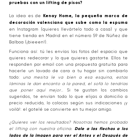
pruebas con un lifting de pisos?
La idea es de
Kenay Home, la pequeña marca de
decoración valenciana que sube como la espuma
en Instagram (quieres llevártelo todo a casa) y que
tiene tienda en Madrid en el número 59 de Núñez de
Balboa (¡bieeen!).
Funciona así: tú les envías las fotos del espacio que
quieres redecorar y lo que quieres gastarte. Ellos te
responden por email con una propuesta gratuita para
hacerle un lavado de cara a tu hogar sin cambiarlo
todo:
una mesita le va bien a esa esquina, estas
láminas le dan encanto a la pared, el sofá lo tendrías
que poner aquí mejor
… Si te gustan los cambios
sugeridos, te envían todo lo que elijas a domicilio a
precio reducido, lo colocas según sus indicaciones ¡y
voilá!: el gotelé se convierte en tu mejor amigo.
¿Quieres ver los resultados? Nosotras hemos probado
el lifting con nuestra oficina.
Dale a las flechas a los
lados de la imagen para ver el Antes y el Después de