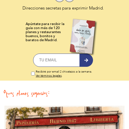
Direcciones secretas para exprimir Madrid.
Apúntate para recibir la
guía con más de 120
planes y
restaurantes
buenos, bonitos y
baratos de Madrid.
Recibiré por email 2 chivatazos a la semana.
Ver términos legales
.
Otros planes sugeridos: