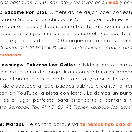
ados hasta las 02:30
.
Más info y reservas en su
web
y en 
s: Sácame Por Dios
. A menudo se dejan caer por est
carena García o los chicos de OT… no por nada es e
 de neones rosas y llegas a una bonita sala con sofás
l escenario, eliges una canción desde el iPad que te
o sí, llega antes de la 01:00 porque a esa hora se emp
Chueca). Tel: 91 593 04 31. Abierto de lunes a sábado de
nstagram
.
e domingo: Taberna Los Gallos
. Olvídate de los kara
loso de la zona de Jorge Juan con ventanales grande
guo (el antiguo restaurante Babelia) y subir a la se
 de discoteca al que puedes subirte a cantar el te
can en YouTube la pista con letra). Le damos un punt
 es el lugar perfecto para arrancarte a cantar si 
tro Serrano). Tel: 91 431 06 47. Tienen karaoke los dom
te: Marabú
. Te sonará porque ya
te hemos hablado a
ero lo que no te desvelamos es que mientras cenas 