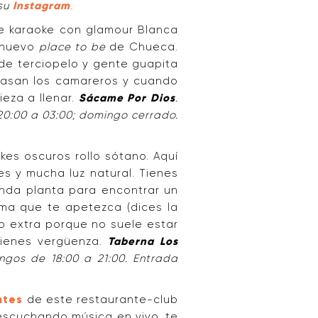
su
Instagram
.
e karaoke con glamour Blanca
l nuevo
place to be
de Chueca.
 de terciopelo y gente guapita
 pasan los camareros y cuando
ieza a llenar.
Sácame Por Dios
.
 20:00 a 03:00; domingo cerrado.
okes oscuros rollo sótano. Aquí
s y mucha luz natural. Tienes
gunda planta para encontrar un
ma que te apetezca (dices la
o extra porque no suele estar
tienes vergüenza.
Taberna Los
ingos de 18:00 a 21:00. Entrada
ntes
de este restaurante-club
escuchando música en vivo, te