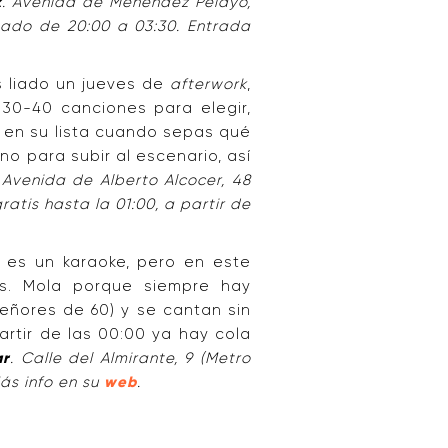
k
. Avenida de Menéndez Pelayo,
ábado de 20:00 a 03:30. Entrada
as liado un jueves de
afterwork
,
 30-40 canciones para elegir,
 en su lista cuando sepas qué
o para subir al escenario, así
 Avenida de Alberto Alcocer, 48
ratis hasta la 01:00, a partir de
 es un karaoke, pero en este
s. Mola porque siempre hay
eñores de 60) y se cantan sin
artir de las 00:00 ya hay cola
ar
. Calle del Almirante, 9 (Metro
Más info en su
web
.