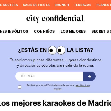
DE SOLTERA
SALIR DE FIESTA
BRUNCH
TERRAZAS
PLANES 
NES INSÓLITOS
CON NIÑOS
LOS MEJORES
SECRET B 
¿ESTÁS EN
LA LISTA?
Te soplamos planes diferentes, lugares clandestinos
y direcciones secretas para salir de la rutina.
Recibiré por email 2 chivatazos a la semana.
Ver términos
legales
.
Los mejores karaokes de Madri