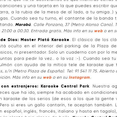
canciones y una tarjeta en la que puedes escribir qué
rra, a la rubia de la mesa de al lado, a tu amiga…) y 
gas. Cuando sea tu turno, el cantante de la banda te
ntando.
Marabú
. Calle Ponzano, 37 (Metro Alonso Cano). Te
21:00 a 00:30. Entrada gratis. Más info en su
web
o en 
a de Dios: Master Plató Karaoke
. El clásico de los c
tá oculto en el interior del parking de la Plaza 
sicos, ni presentador. Solo un cuaderno con por lo 
untas para pedir la vez… o la voz :-). Cuando sea tu
ulmón con ayuda de la mítica tele de karaoke que t
s, s/n (Metro Plaza de España). Tel: 91 541 11 75. Abier
ición. Más info en su
web
o en su
Instagram
.
 con extranjeros: Karaoke Central Park
. Nuestra a
eces que ha ido, siempre ha acabado en condiciones l
 karaoke de los serios (de esos a los que la gente 
Pero si eres un gallo cantarín, te aceptan también.
n español, inglés, francés, italiano y hasta en tagalo