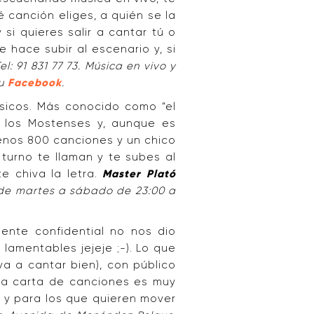
 canción eliges, a quién se la
si quieres salir a cantar tú o
 hace subir al escenario y, si
l: 91 831 77 73. Música en vivo y
su
Facebook
.
lásicos. Más conocido como “el
de los Mostenses y, aunque es
menos 800 canciones y un chico
 turno te llaman y te subes al
e chiva la letra.
Master Plató
to de martes a sábado de 23:00 a
gente confidential no nos dio
amentables jejeje ;-). Lo que
va a cantar bien), con público
 La carta de canciones es muy
), y para los que quieren mover