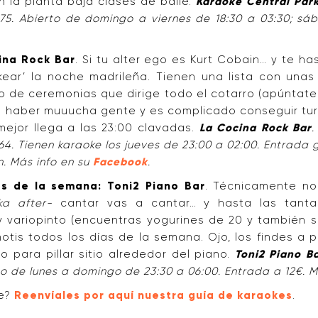
 la planta baja clases de baile.
Karaoke Central Par
32 75. Abierto de domingo a viernes de 18:30 a 03:30; s
ina Rock Bar
. Si tu alter ego es Kurt Cobain… y te h
ckear’ la noche madrileña. Tienen una lista con unas
o de ceremonias que dirige todo el cotarro (apúntate
e haber muuucha gente y es complicado conseguir turn
 mejor llega a las 23:00 clavadas.
La Cocina Rock Bar
.
 64. Tienen karaoke los jueves de 23:00 a 02:00. Entrada g
n. Más info en su
Facebook
.
as de la semana: Toni2 Piano Bar
. Técnicamente no
ka after-
cantar vas a cantar… y hasta las tanta
y variopinto (encuentras yogurines de 20 y también s
tis todos los días de la semana. Ojo, los findes a p
o para pillar sitio alrededor del piano.
Toni2 Piano B
erto de lunes a domingo de 23:30 a 06:00. Entrada a 12€. 
te?
Reenvíales por aquí nuestra guía de karaokes
.