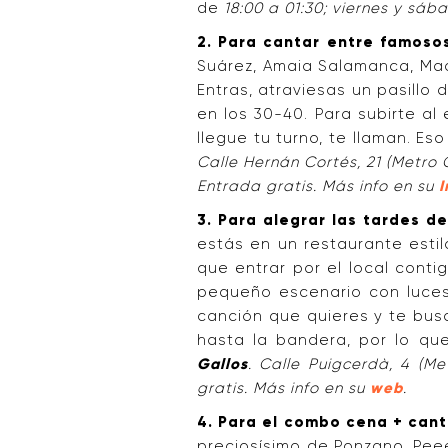
de
18:00 a 01:30; viernes y sáb
2. Para cantar entre famoso
Suárez, Amaia Salamanca, Ma
Entras, atraviesas un pasillo
en los 30-40. Para subirte a
llegue tu turno, te llaman. Es
Calle Hernán Cortés, 21 (Metro 
Entrada gratis. Más info en su
I
3. Para alegrar las tardes d
estás en un restaurante esti
que entrar por el local conti
pequeño escenario con luces
canción que quieres y te bus
hasta la bandera, por lo que
Gallos
. Calle Puigcerdà, 4 (Me
gratis. Más info en su
web
.
4. Para el combo cena + can
preciosísimo de Ponzano. Pee