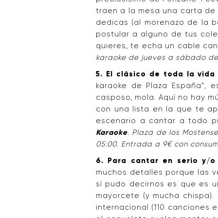
traen a la mesa una carta de 
dedicas (al morenazo de la ba
postular a alguno de tus cole
quieres, te echa un cable ca
karaoke de jueves a sábado de 
5. El clásico de toda la vid
karaoke de Plaza España”, es
casposo, mola. Aquí no hay mú
con una lista en la que te ap
escenario a cantar a todo p
Karaoke
. Plaza de los Mostense
05:00. Entrada a 9€ con consum
6. Para cantar en serio y/o
muchos detalles porque las v
sí pudo decirnos es que es un
mayorcete (y mucha chispa). 
internacional (110 canciones e