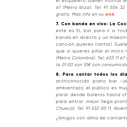
el esqueleto suelen montar en
67 (Metro Ibiza). Tel: 91 504 
gratis. Más info en su
web
.
7. Con banda en vivo: La Coc
este es EL bar para ir a ‘ro
banda en directo y un maestr
canción quieres cantar). Suel
que si quieres pillar el micro
(Metro Colombia). Tel: 633 11 67
la 01:00 son 10€ con consumició
8. Para cantar todos los dí
archiconocido piano bar -
a
ambientazo, el público es mu
parar desde boleros hasta cho
para entrar; mejor llega pront
Chueca). Tel: 91 532 00 11. Abi
¿Amigos con alma de cantan