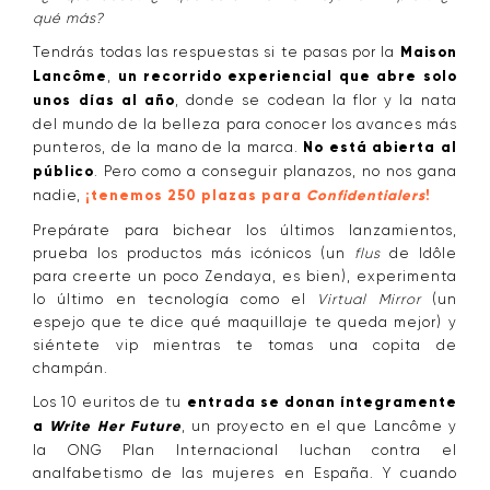
qué más?
Tendrás todas las respuestas si te pasas por la
Maison
Lancôme
,
un recorrido experiencial que abre solo
unos días al año
, donde se codean la flor y la nata
del mundo de la belleza para conocer los avances más
punteros, de la mano de la marca.
No está abierta al
público
. Pero como a conseguir planazos, no nos gana
nadie,
¡tenemos 250 plazas para
Confidentialers
!
Prepárate para bichear los últimos lanzamientos,
prueba los productos más icónicos (un
flus
de Idôle
para creerte un poco Zendaya, es bien), experimenta
lo último en tecnología como el
Virtual Mirror
(un
espejo que te dice qué maquillaje te queda mejor) y
siéntete vip mientras te tomas una copita de
champán.
Los 10 euritos de tu
entrada se donan íntegramente
a
Write Her Future
, un proyecto en el que Lancôme y
la ONG Plan Internacional luchan contra el
analfabetismo de las mujeres en España. Y cuando