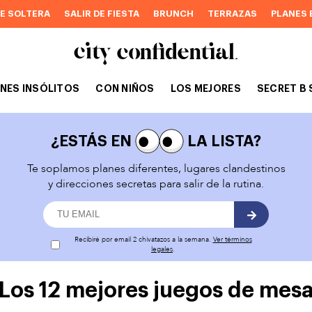
DE SOLTERA
SALIR DE FIESTA
BRUNCH
TERRAZAS
PLANES 
NES INSÓLITOS
CON NIÑOS
LOS MEJORES
SECRET B 
¿ESTÁS EN
LA LISTA?
Te soplamos planes diferentes, lugares clandestinos
y direcciones secretas para salir de la rutina.
Recibiré por email 2 chivatazos a la semana.
Ver términos
legales
.
Los 12 mejores juegos de mes