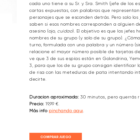
cada uno tiene a su Sr. y Sra. Smith (jefe de los e
cartas expuestas, con palabras que representan 
personajes que se esconden detrás. Pero solo los j
saben si esos nombres corresponden a alguien de su
asesino (ojo,
cuidao
). El objetivo es que los jefes
nombres de su grupo (y solo de su grupo). ¿Cómo
turno, formulada con una palabra y un número (si
relacione el mayor número posible de tarjetas de s
ve que 3 de sus espías están en Golondrina, Yema
3, para que los de su grupo consigan identificar 
de risa con las meteduras de pata intentando int
decirte.
Duración aproximada:
30 minutos, pero querrás 
Precio:
19,99 €.
Más info
pinchando aquí
.
COMPRAR JUEGO