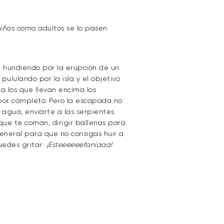
niños como adultos se lo pasen
tá hundiendo por la erupción de un
ululando por la isla y el objetivo
o a los que llevan encima los
 por completo. Pero la escapada no
l agua, enviarte a las serpientes
ue te coman, dirigir ballenas para
eneral para que no consigas huir a
uedes gritar:
¡Esteeeeeefaníaaa!