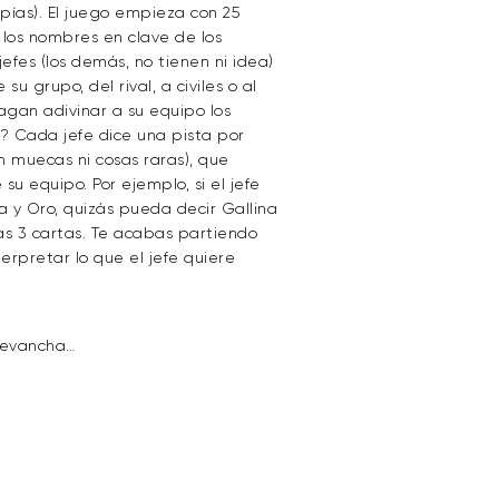
spías). El juego empieza con 25
los nombres en clave de los
efes (los demás, no tienen ni idea)
 grupo, del rival, a civiles o al
 hagan adivinar a su equipo los
? Cada jefe dice una pista por
n muecas ni cosas raras), que
u equipo. Por ejemplo, si el jefe
 y Oro, quizás pueda decir Gallina
las 3 cartas. Te acabas partiendo
erpretar lo que el jefe quiere
revancha…