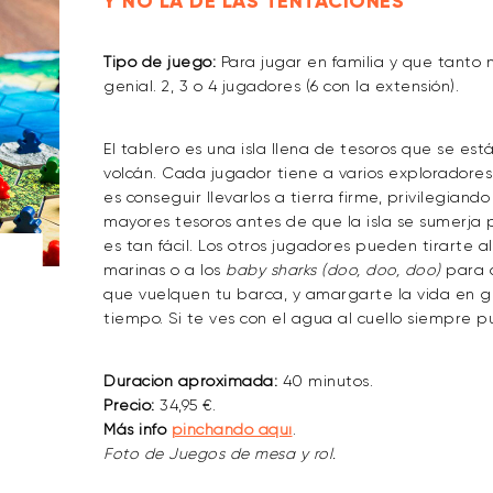
Y NO LA DE LAS TENTACIONES
Tipo de juego:
Para jugar en familia y que tanto 
genial. 2, 3 o 4 jugadores (6 con la extensión).
El tablero es una isla llena de tesoros que se es
volcán. Cada jugador tiene a varios exploradores p
es conseguir llevarlos a tierra firme, privilegiand
mayores tesoros antes de que la isla se sumerja
es tan fácil. Los otros jugadores pueden tirarte a
marinas o a los
baby sharks (doo, doo, doo)
para q
que vuelquen tu barca, y amargarte la vida en g
tiempo. Si te ves con el agua al cuello siempre p
Duración aproximada:
40 minutos.
Precio:
34,95 €.
Más info
pinchando aquí
.
Foto de Juegos de mesa y rol.