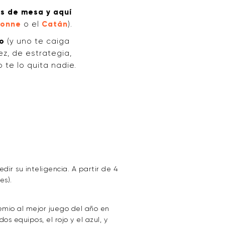
s de mesa y aquí
sonne
o el
Catán
).
o
(y uno te caiga
z, de estrategia,
o te lo quita nadie.
dir su inteligencia. A partir de 4
es).
emio al mejor juego del año en
s equipos, el rojo y el azul, y