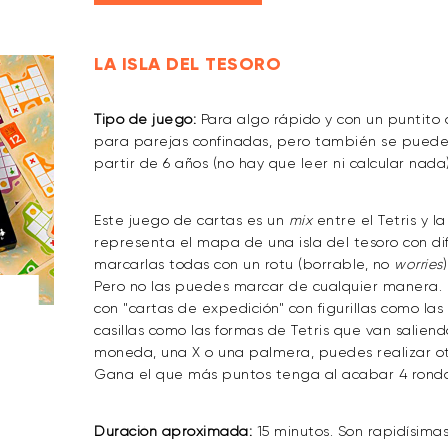
LA ISLA DEL TESORO
Tipo de juego:
Para algo rápido y con un puntito 
para parejas confinadas, pero también se puede j
partir de 6 años (no hay que leer ni calcular nada)
Este juego de cartas es un
mix
entre el Tetris y 
representa el mapa de una isla del tesoro con dif
marcarlas todas con un rotu (borrable, no
worries
Pero no las puedes marcar de cualquier manera. 
con "cartas de expedición" con figurillas como las
casillas como las formas de Tetris que van salien
moneda, una X o una palmera, puedes realizar o
Gana el que más puntos tenga al acabar 4 ronda
Duración aproximada:
15 minutos. Son rapidísim