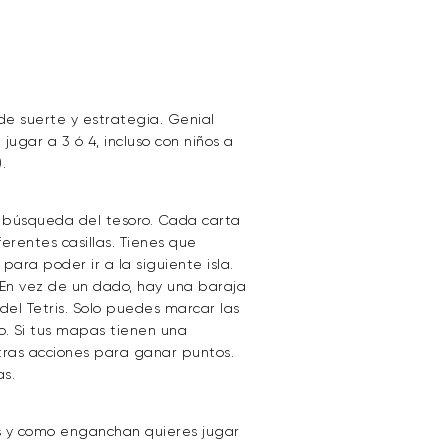
de suerte y estrategia. Genial
ugar a 3 ó 4, incluso con niños a
.
la búsqueda del tesoro. Cada carta
erentes casillas. Tienes que
) para poder ir a la siguiente isla.
En vez de un dado, hay una baraja
 del Tetris. Solo puedes marcar las
do. Si tus mapas tienen una
tras acciones para ganar puntos.
s.
as y como enganchan quieres jugar