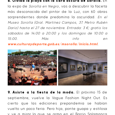
8. Olvida la playa con la cara oscura de Sorolla.
En
la expo de
Sorolla en Negro
, vas a descubrir la faceta
más desconocida del pintor de la Luz, con 60 obras
sorprendentes donde predomina la oscuridad.
En el
Museo Sorolla (Gral. Martínez Campos, 37. Metro Rubén
Dario) hasta el 27 de noviembre. Entrada: 3 €; gratis los
sábados de 14:00 a 20:00 y los domingos de 10:00 a
15:00. Más info en
www.culturaydeporte.gob.es/msorolla/inicio.html
.
9. Asiste a la fiesta de la moda.
El próximo 15 de
septiembre, vuelve la Vogue Fashion Night Out. Es
cierto que las ediciones prepandemia se habían
vuelto un poco feria. Pero hija, ponte guapa y estilosa
y ve a mirar la que se arma en el Barrio Salamanca