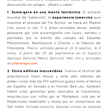
descuentos en pingos… ¡Pasen y vean!
1.
Sumérgete en una mente fantástica
.
El estreno
mundial de “Laberinto”, la
experiencia inmersiva
que
muestra el proceso de Tim Burton, se hace en Madrid
(
the place to be
). Y si pillas entradas ahora, podrás
pasearte por una escenografía con luces, sonidos y
pantallas por la mente del creador de Eduardo
Manostijeras, Beetlejuice o Charlie y la Fábrica de
Chocolate.
Precio: entrada general 22 € adultos; 16 €
niños. A partir del 29 de septiembre en el Espacio
Ibercaja Delicias (Metro Delicias). Más info y entradas
en
planetsgo.com
.
2. Visita edificios inaccesibles
. Vuelve el festival de
arquitectura Open House y este año, además de
poder visitar más de 100 edificios guays como el Banco
de España, el Senado o el frontón Beti-Jai, también
habrá rutas gratuitas para descubrir la Castellana,
arquitectura con niños por el Matadero, ruta por el
Modernismo madrileño y hasta por el cementerio de
San Isidro.
Entrada gratuita. Algunas visitas se realizan