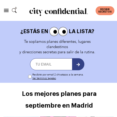
RECIBIR
SECRETOS
¿ESTÁS EN
LA LISTA?
Te soplamos planes diferentes, lugares
clandestinos
y direcciones secretas para salir de la rutina.
Recibiré por email 2 chivatazos a la semana.
Ver términos legales
.
Los mejores planes para
septiembre en Madrid