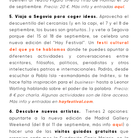
vuelven al Teatro Fígaro (Metro Tirso de Molina) el 30
de septiembre.
Precio: 20 €. Más info y entradas
aquí
.
5. Viaja a Segovia para coger ideas.
Aprovecha el
descuentillo del cercanías (y en la capi, el 7 y el 8 de
septiembre, los buses son gratuitos…) y vete a Segovia
porque del 15 al 18 de septiembre, se celebra una
nueva edición del “Hay Festival”. Un
festi cultural
del que ya te hablamos
donde te puedes apuntar a
diferentes actividades y conversaciones entre
escritores, filósofos, políticos, periodistas y otros
intelectuales patrios e internacionales. Podrás, desde
escuchar a Pablo Isla -exmandamás de Inditex, si te
hace falta inspiración para el
business
- hasta a Leonor
Watling hablando sobre el poder de la palabra.
Precio:
8 € por charla. Algunas actividades son de libre acceso.
Más info y entradas en
hayfestival.com
.
6. Descubre nuevos artistas.
Tienes 2 opciones:
apuntarte a la nueva edición de Madrid Gallery
Weekend (del 8 al 11 de septiembre, más info
aquí
) o
hacer una de las
visitas guiadas gratuitas
que