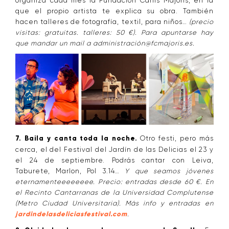
organiza cada mes la Fundación Canis Majoris, en la
que el propio artista te explica su obra. También
hacen talleres de fotografía, textil, para niños…
(precio
visitas: gratuitas. talleres: 50 €). Para apuntarse hay
que mandar un mail a administración@fcmajoris.es.
7. Baila y canta toda la noche.
Otro festi, pero más
cerca, el del Festival del Jardín de las Delicias el 23 y
el 24 de septiembre. Podrás cantar con Leiva,
Taburete, Marlon, Pol 3.14…
Y que seamos jóvenes
eternamenteeeeeeee. Precio: entradas desde 60 €. En
el Recinto Cantarranas de la Universidad Complutense
(Metro Ciudad Universitaria). Más info y entradas en
jardindelasdeliciasfestival.com
.