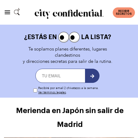
RECIBIR
SECRETOS
¿ESTÁS EN
LA LISTA?
Te soplamos planes diferentes, lugares
clandestinos
y direcciones secretas para salir de la rutina.
Recibiré por email 2 chivatazos a la semana.
Ver términos legales
.
Merienda en Japón sin salir de
Madrid