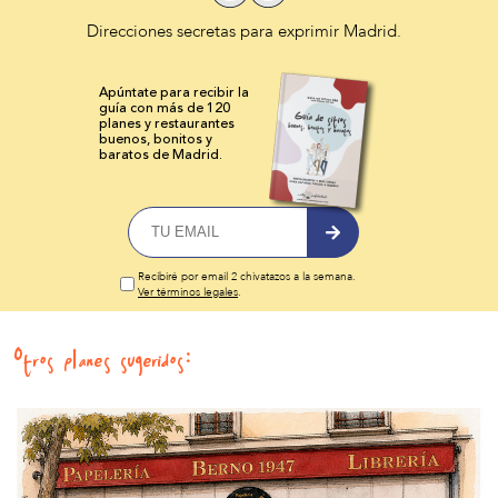
Direcciones secretas para exprimir Madrid.
Apúntate para recibir la
guía con más de 120
planes y
restaurantes
buenos, bonitos y
baratos de Madrid.
Recibiré por email 2 chivatazos a la semana.
Ver términos legales
.
Otros planes sugeridos: