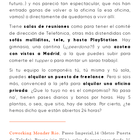
futuro…) y nos pareció tan espectacular, que nos han
entrado ganas de volver a la oficina (a esa oficina,
vamos) o directamente de quedarnos a vivir allí.
Tiene
salas de reuniones
como para tener el comité
de dirección de Telefónica, otras más distendidas con
sofás mulliditos, tele, y hasta PlayStation
. Hay
gimnasio, una cantina (
¡¿peerdona?!
) y una
azotea
con vistas a Madrid
, a la que puedes subir para
comerte el
tupper
o para montar un sarao trabajil.
Si tu equipo lo componéis tú, tú misma y tú sola,
puedes
alquilar un puesto de freelance
. Pero si sois
más, convenced a la jefa para
alquilar una oficina
privada
. ¿Que lo tuyo no es el compromiso? No pasa
na’, tienen pases diarios y bonos por horas. Hay 5
plantas, o sea, que sitio, hay de sobra. Por cierto, ¿te
hemos dicho que están abiertos 24 horas?
Coworking Monday Río.
Paseo Imperial,14 (Metro Puerta
de Toledo). Precio (sin IVA): salas de reuniones desde 25