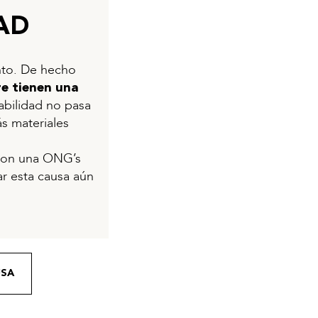
AD
nto. De hecho
re tienen una
abilidad no pasa
s materiales
 con una ONG’s
ar esta causa aún
USA