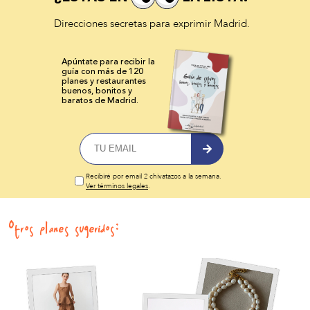
Direcciones secretas para exprimir Madrid.
Apúntate para recibir la
guía con más de 120
planes y
restaurantes
buenos, bonitos y
baratos de Madrid.
Recibiré por email 2 chivatazos a la semana.
Ver términos legales
.
Otros planes sugeridos: