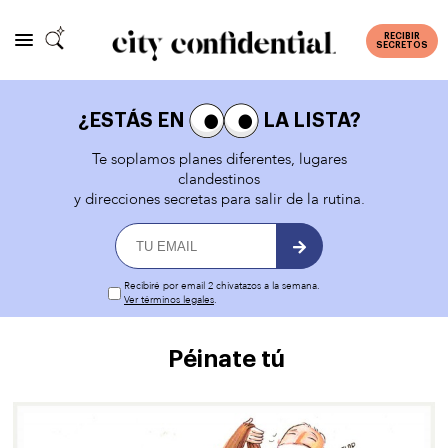
RECIBIR
SECRETOS
¿ESTÁS EN
LA LISTA?
Te soplamos planes diferentes, lugares
clandestinos
y direcciones secretas para salir de la rutina.
Recibiré por email 2 chivatazos a la semana.
Ver términos legales
.
Péinate tú