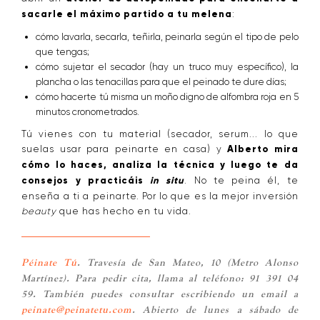
sacarle el máximo partido a tu melena
:
cómo lavarla, secarla, teñirla, peinarla según el tipo de pelo
que tengas;
cómo sujetar el secador (hay un truco muy específico), la
plancha o las tenacillas para que el peinado te dure días;
cómo hacerte tú misma un moño digno de alfombra roja en 5
minutos cronometrados.
Tú vienes con tu material (secador, serum... lo que
suelas usar para peinarte en casa) y
Alberto mira
cómo lo haces, analiza la técnica y luego te da
consejos y practicáis
in situ
. No te peina él, te
enseña a ti a peinarte. Por lo que es la mejor inversión
beauty
que has hecho en tu vida.
Péinate Tú
. Travesía de San Mateo, 10 (Metro Alonso
Martínez). Para pedir cita, llama al teléfono: 91 391 04
59. También puedes consultar escribiendo un email a
peinate@peinatetu.com
. Abierto de lunes a sábado de