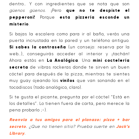
dentro… Y con ingredientes que se nota que son
güenos güenos
. ¡Pero
que no te despiste el
pepperoni!
Porque
esta pizzería esconde un
misterio
.
Si bajas la escalera como para ir al baño, verás una
puerta incrustada en la pared y un teléfono antiguo.
Si sabes la contraseña
(un consejo: reserva por la
web…), conseguirás acceder al interior y ¡tachán!
Ahora estás en
La Analógica
. Una
mini coctelería
secreta
de vibras rockeras donde te sirven un buen
cóctel para después de la pizza, mientras te sientes
muy guay ojeando los
vinilos
que van sonando en el
tocadiscos (todo analógico, claro).
Si te gusta el picante, pregunta por el cóctel “Está en
los detalles”. Lo tienen fuera de carta, pero merece la
pena probarlo ;-).
Reenvía a tus amigos para el planazo: pizza + bar
secreto
. ¿Que no tienen sitio? Prueba suerte en
Jack’s
Library
.