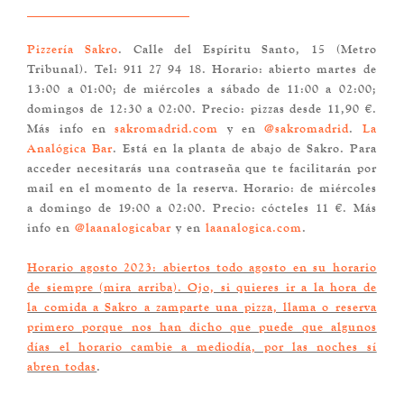
Pizzería Sakro
. Calle del Espíritu Santo, 15 (Metro
Tribunal). Tel: 911 27 94 18. Horario: abierto martes de
13:00 a 01:00; de miércoles a sábado de 11:00 a 02:00;
domingos de 12:30 a 02:00. Precio: pizzas desde 11,90 €.
Más info en
sakromadrid.com
y en
@sakromadrid
.
La
Analógica Bar
. Está en la planta de abajo de Sakro. Para
acceder necesitarás una contraseña que te facilitarán por
mail en el momento de la reserva. Horario: de miércoles
a domingo de 19:00 a 02:00. Precio: cócteles 11 €. Más
info en
@laanalogicabar
y en
laanalogica.com
.
Horario agosto 2023: abiertos todo agosto en su horario
de siempre (mira arriba). Ojo, si quieres ir a la hora de
la comida a Sakro a zamparte una pizza, llama o reserva
primero porque nos han dicho que puede que algunos
días el horario cambie a mediodía, por las noches sí
abren todas
.