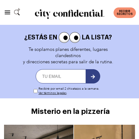
RECIBIR
SECRETOS
¿ESTÁS EN
LA LISTA?
Te soplamos planes diferentes, lugares
clandestinos
y direcciones secretas para salir de la rutina.
Recibiré por email 2 chivatazos a la semana.
Ver términos legales
.
Misterio en la pizzería