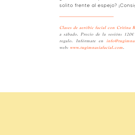
solito frente al espejo? ¡Con
Clases de aeróbic facial con Critina
a sábado. Precio de la sesión: 120
regalo. Infórmate en
info@tugimnas
web:
www.tugimnasiafacial.com
.