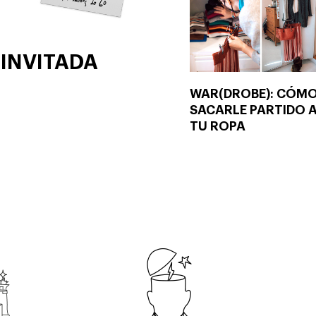
 INVITADA
WAR(DROBE): CÓM
SACARLE PARTIDO 
TU ROPA