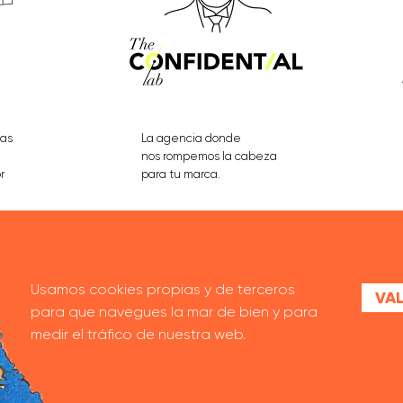
eas
La agencia donde
nos rompemos la cabeza
r
para tu marca.
VER PROYECTOS
Usamos cookies propias y de terceros
VAL
para que navegues la mar de bien y para
medir el tráfico de nuestra web.
MANIFIESTO
CONTACTO
TRABAJA CON NOSOTRAS
AVISO LEGA