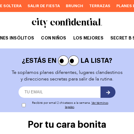
DE SOLTERA
SALIR DE FIESTA
BRUNCH
TERRAZAS
PLANES 
NES INSÓLITOS
CON NIÑOS
LOS MEJORES
SECRET B 
¿ESTÁS EN
LA LISTA?
Te soplamos planes diferentes, lugares clandestinos
y direcciones secretas para salir de la rutina.
Recibiré por email 2 chivatazos a la semana.
Ver términos
legales
.
Por tu cara bonita