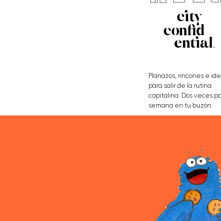
Planazos, rincones e id
para salir de la rutina
capitalina. Dos veces po
semana en tu buzón.
APÚNTATE AQUÍ
AGENCIA
QUIÉNES SOMOS