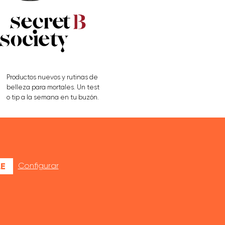
Productos nuevos y rutinas de
belleza para mortales. Un test
o tip a la semana en tu buzón.
APÚNTATE AQUÍ
E
Configurar
L
APUNTARSE
RECOMIENDA