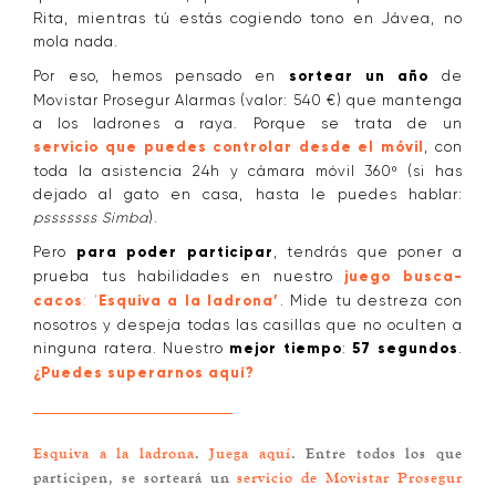
Rita, mientras tú estás cogiendo tono en Jávea, no
mola nada.
Por eso, hemos pensado en
sortear un año
de
Movistar Prosegur Alarmas (valor: 540 €) que mantenga
a los ladrones a raya. Porque se trata de un
servicio que puedes controlar desde el móvil
, con
toda la asistencia 24h y cámara móvil 360º (si has
dejado al gato en casa, hasta le puedes hablar:
psssssss Simba
).
Pero
para poder participar
, tendrás que poner a
prueba tus habilidades en nuestro
juego busca-
cacos
: ‘
Esquiva a la ladrona’
. Mide tu destreza con
nosotros y despeja todas las casillas que no oculten a
ninguna ratera. Nuestro
mejor tiempo
:
57 segundos
.
¿Puedes superarnos aquí?
Esquiva a la ladrona
.
Juega aquí
. Entre todos los que
participen, se sorteará un
servicio de Movistar Prosegur