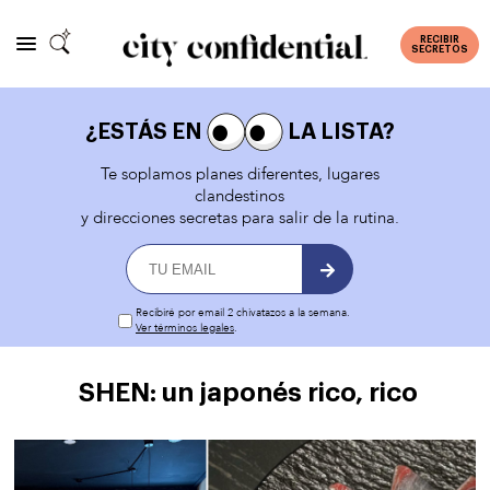
RECIBIR
SECRETOS
¿ESTÁS EN
LA LISTA?
Te soplamos planes diferentes, lugares
clandestinos
y direcciones secretas para salir de la rutina.
Recibiré por email 2 chivatazos a la semana.
Ver términos legales
.
SHEN: un japonés rico, rico