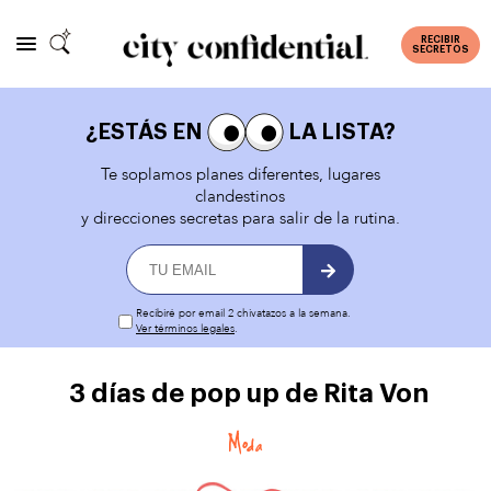
RECIBIR
SECRETOS
¿ESTÁS EN
LA LISTA?
Te soplamos planes diferentes, lugares
clandestinos
y direcciones secretas para salir de la rutina.
Recibiré por email 2 chivatazos a la semana.
Ver términos legales
.
3 días de pop up de Rita Von
Moda