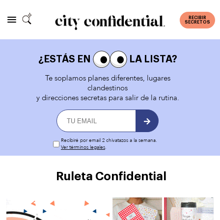
RECIBIR
SECRETOS
¿ESTÁS EN
LA LISTA?
Te soplamos planes diferentes, lugares
clandestinos
y direcciones secretas para salir de la rutina.
Recibiré por email 2 chivatazos a la semana.
Ver términos legales
.
Ruleta Confidential