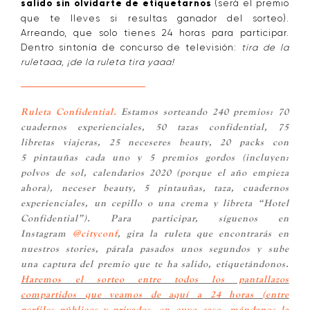
salido sin olvidarte de etiquetarnos
(será el premio
que te lleves si resultas ganador del sorteo).
Arreando, que solo tienes 24 horas para participar.
Dentro sintonía de concurso de televisión:
tira de la
ruletaaa, ¡de la ruleta tira yaaa!
Ruleta Confidential.
Estamos sorteando 240 premios: 70
cuadernos experienciales, 50 tazas confidential, 75
libretas viajeras, 25 neceseres beauty, 20 packs con
5 pintauñas cada uno y 5 premios gordos (incluyen:
polvos de sol, calendarios 2020 (porque el año empieza
ahora), neceser beauty, 5 pintauñas, taza, cuadernos
experienciales, un cepillo o una crema y libreta “Hotel
Confidential”). Para participar, síguenos en
Instagram
@cityconf
, gira la ruleta que encontrarás en
nuestros stories, párala pasados unos segundos y sube
una captura del premio que te ha salido, etiquetándonos.
Haremos el sorteo entre todos los pantallazos
compartidos que veamos de aquí a 24 horas (entre
perfiles públicos y privados, en cuyo caso, mándanos la