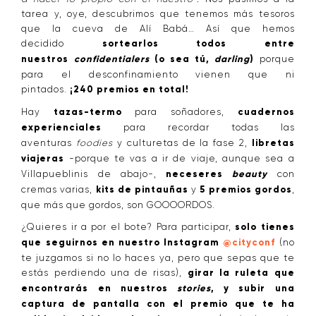
tarea y, oye, descubrimos que tenemos más tesoros
que la cueva de Alí Babá… Así que hemos
decidido
sortearlos todos entre
nuestros
confidentialers
(o sea tú,
darling
)
porque
para el desconfinamiento vienen que ni
pintados.
¡240 premios en total!
Hay
tazas-termo
para soñadores,
cuadernos
experienciales
para recordar todas las
aventuras
foodies
y culturetas de la fase 2,
libretas
viajeras
-porque te vas a ir de viaje, aunque sea a
Villapueblinis de abajo-,
neceseres
beauty
con
cremas varias,
kits de pintauñas
y
5 premios gordos
,
que más que gordos, son GOOOORDOS.
¿Quieres ir a por el bote? Para participar,
solo tienes
que seguirnos en nuestro Instagram
@cityconf
(no
te juzgamos si no lo haces ya, pero que sepas que te
estás perdiendo una de risas),
girar la ruleta que
encontrarás en nuestros
stories
, y subir una
captura de pantalla con el premio que te ha