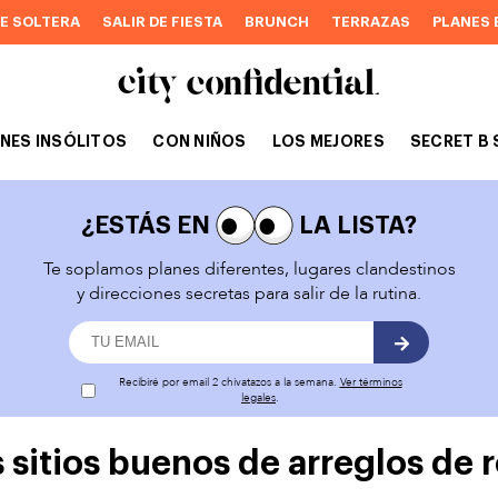
DE SOLTERA
SALIR DE FIESTA
BRUNCH
TERRAZAS
PLANES 
NES INSÓLITOS
CON NIÑOS
LOS MEJORES
SECRET B 
¿ESTÁS EN
LA LISTA?
Te soplamos planes diferentes, lugares clandestinos
y direcciones secretas para salir de la rutina.
Recibiré por email 2 chivatazos a la semana.
Ver términos
legales
.
 sitios buenos de arreglos de 