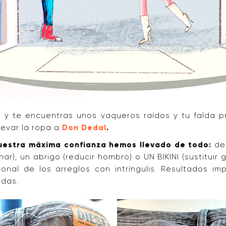
o y te encuentras unos vaqueros raídos y tu falda p
levar la ropa a
Don Dedal
.
nuestra máxima confianza hemos llevado de todo:
des
har), un abrigo (reducir hombro) o UN BIKINI (sustituir
nal de los arreglos con intríngulis. Resultados imp
ndas.