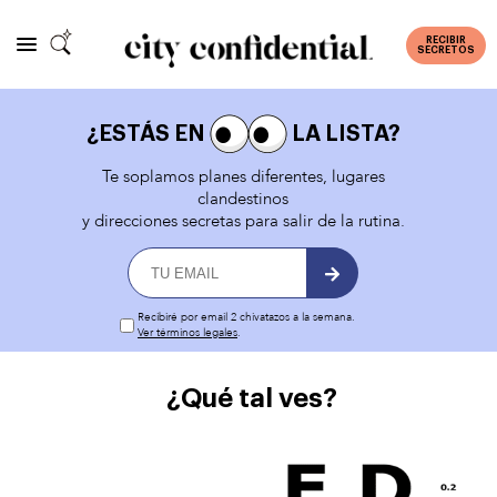
RECIBIR
SECRETOS
¿ESTÁS EN
LA LISTA?
Te soplamos planes diferentes, lugares
clandestinos
y direcciones secretas para salir de la rutina.
Recibiré por email 2 chivatazos a la semana.
Ver términos legales
.
¿Qué tal ves?