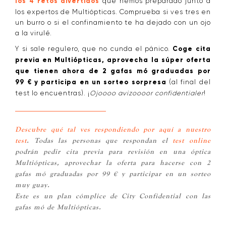
los 4 retos divertidos
que hemos preparado junto a
los expertos de Multiópticas. Comprueba si ves tres en
un burro o si el confinamiento te ha dejado con un ojo
a la virulé.
Y si sale regulero, que no cunda el pánico.
Coge cita
previa en Multiópticas, aprovecha la súper oferta
que tienen ahora de 2 gafas mó graduadas por
99 € y participa en un sorteo sorpresa
(al final del
test lo encuentras). ¡
Ojoooo avizoooor confidentialer
!
Descubre qué tal ves
respondiendo por aquí a nuestro
test
. Todas las personas que respondan el
test online
podrán pedir cita previa para revisión en una óptica
Multiópticas, aprovechar la oferta para hacerse con 2
gafas mó graduadas por 99 € y participar en un sorteo
muy guay.
Este es un plan cómplice de City Confidential con las
gafas mó de Multiópticas.