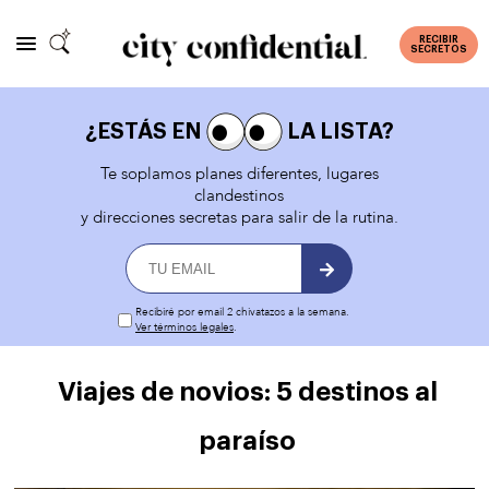
RECIBIR
SECRETOS
¿ESTÁS EN
LA LISTA?
Te soplamos planes diferentes, lugares
clandestinos
y direcciones secretas para salir de la rutina.
Recibiré por email 2 chivatazos a la semana.
Ver términos legales
.
Viajes de novios: 5 destinos al
paraíso