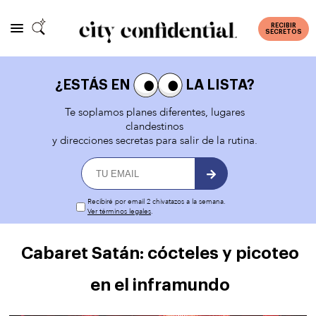
RECIBIR
SECRETOS
¿ESTÁS EN
LA LISTA?
Te soplamos planes diferentes, lugares
clandestinos
y direcciones secretas para salir de la rutina.
Recibiré por email 2 chivatazos a la semana.
Ver términos legales
.
Cabaret Satán: cócteles y picoteo
en el inframundo