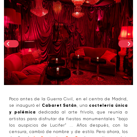
Poco antes de la Guerra Civil, en el centro de Madrid,
se inauguró el
Cabaret Satán
, una
coctelería única
y polémica
dedicada al arte frívolo, que reunía a
artistas para disfrutar de fiestas monumentales “bajo
los auspicios de Lucifer” ... Años después, con la
censura, cambió de nombre y de estilo. Pero ahora, los