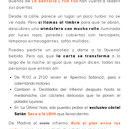
dueños de
La Santoria
y
Fun Fun
han vuelto a reabrir
sus puertas.
Desde la calle, parece un lugar un poco turbio: no se
ve nada. Pero
si llamas al timbre
para que te abran,
descubres una
atmósfera con mucho rollo
iluminada
por luces rojas, paredes cubiertas con terciopelo,
lámparas extravagantes, sofás mullidos…
Puedes pedirte un picoteo y darte a la (buena)
bebida. Pero ojo, que
la carta se transforma
a lo
largo de la noche, al igual que, según dicen, todas las
personas que entran allí:
De 19:00 a 21:00 sirven el ‘Aperitivo Satánico’, para ir
calentando motores.
Cambian a ‘Destilados del Infierno’ después hasta la
medianoche, con cócteles deliciosos que te ponen el
paladar lujurioso.
En ‘La Última’ hora, solo puedes probar el
exclusivo cóctel
Satán
.
Saca a la Lillith
que llevas dentro.
De Madrid al
cielo
infierno.
Rula el plan entre tus