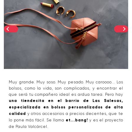
Muy grande. Muy soso. Muy pesado. Muy caroooo... Los
bolsos, como la vida, son complicados, y encontrar el
que será tu compañero ideal es ardua tarea. Pero hay
una tiendecita en el barrio de Las Salesas,
especializada en bolsos personalizados de alta
calidad
y
otros accesorios a precios decentes, que te
lo pone más fácil. Se llama
et...bang!
y es el proyecto
de Paula Valcárcel.