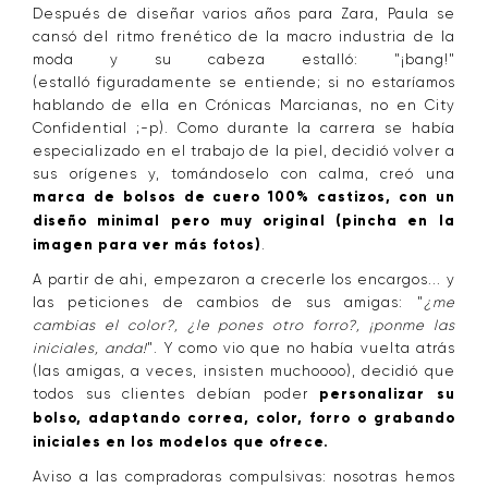
Después de diseñar varios años para Zara, Paula se
cansó del ritmo frenético de la macro industria de la
moda y su cabeza estalló: "¡bang!"
(estalló figuradamente se entiende; si no estaríamos
hablando de ella en Crónicas Marcianas, no en City
Confidential ;-p). Como durante la carrera se había
especializado en el trabajo de la piel, decidió volver a
sus orígenes y, tomándoselo con calma, creó una
marca de bolsos de cuero 100% castizos, con un
diseño minimal pero muy original (pincha en la
imagen para ver más fotos)
.
A partir de ahi, empezaron a crecerle los encargos... y
las peticiones de cambios de sus amigas: "
¿me
cambias el color?, ¿le pones otro forro?, ¡ponme las
iniciales, anda!
". Y como vio que no había vuelta atrás
(las amigas, a veces, insisten muchoooo), decidió que
todos sus clientes debían poder
personalizar su
bolso, adaptando correa, color, forro o grabando
iniciales en los modelos que ofrece.
Aviso a las compradoras compulsivas: nosotras hemos