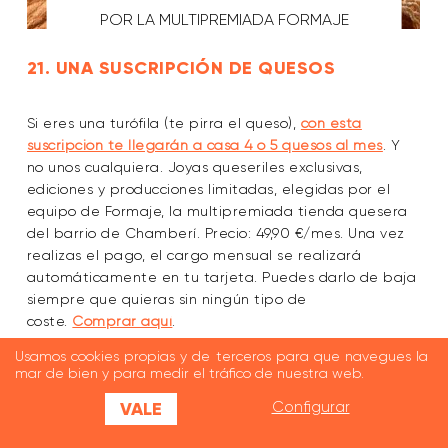
POR LA MULTIPREMIADA FORMAJE
21. UNA SUSCRIPCIÓN DE QUESOS
Si eres una turófila (te pirra el queso),
con esta
suscripción te llegarán a casa 4 o 5 quesos al mes
. Y
no unos cualquiera. Joyas queseriles exclusivas,
ediciones y producciones limitadas, elegidas por el
equipo de Formaje, la multipremiada tienda quesera
del barrio de Chamberí. Precio: 49,90 €/mes. Una vez
realizas el pago, el cargo mensual se realizará
automáticamente en tu tarjeta. Puedes darlo de baja
siempre que quieras sin ningún tipo de
coste.
Comprar aquí
.
Usamos cookies propias y de terceros para que navegues la
mar de bien y para medir el tráfico de nuestra web.
VALE
Configurar