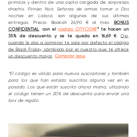
primicia y dentro de una cajita cargada de sorpresas
chachis.
Pirineo Noir, Señoras de armas tomar o Dos
noches en Lisboa
, son algunas de sus últimas
entregas. Precio: Bookish 24,90 € al mes.
BONUS
CONFIDENTIAL
:
con el
código CITYCONF
* te hacen un
35% de descuento y se te queda en 16,69 €
.
Ojo,
cuando le das a comprar te sale por defecto el código
de Black Friday, cámbialo por el nuestro que te ofrece
un descuento mayor
.
Comprar aquí
.
*El código es válido para nuevos suscriptores y también
para los que han estado suscritos alguna vez en el
pasado. Los que están suscrito ahora mismo, utlizando
el código tienen un 20% de descuento para enviar una
box de regalo.