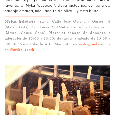
añadirle toppings. Pero nosotras te aconsejamos nuestro
favorito: el Myka “especial”. Lleva pistachos, compota de
naranja amarga, miel, aceite de oliva… ¡y está brutal!
MYKA heladería griega. Calle José Ortega y Gasset 44
(Metro Lista), San Lucas 21 (Metro Colón) y Ponzano 11
(Metro Alonso Cano). Horario: abierto de domingo a
miércoles de 15:00 a 23:00; de jueves a sábado de 15:00 a
00:00. Precio: desde 4 €. Más info en
mykagreek.com
y
en
@myka_greek
.