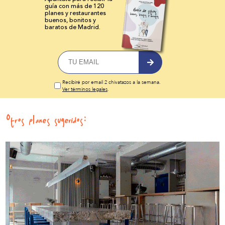
guía con más de 120
planes y
restaurantes
buenos, bonitos y
baratos de Madrid.
Recibiré por email 2 chivatazos a la semana.
Ver términos legales
.
Otros planes sugeridos: