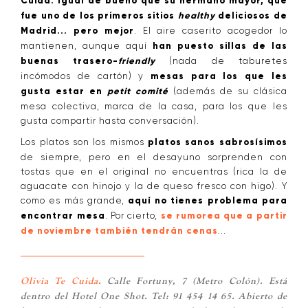
Cuida. Igual de bueno que su hermano mayor, que
fue uno de los primeros sitios
healthy
deliciosos de
Madrid... pero mejor
. El aire caserito acogedor lo
mantienen, aunque aquí
han puesto sillas de las
buenas trasero-
friendly
(nada de taburetes
incómodos de cartón) y
mesas para los que les
gusta estar en
petit comité
(además de su clásica
mesa colectiva, marca de la casa, para los que les
gusta compartir hasta conversación).
Los platos son los mismos
platos sanos sabrosísimos
de siempre, pero en el desayuno sorprenden con
tostas que en el original no encuentras (rica la de
aguacate con hinojo y la de queso fresco con higo). Y
como es más grande,
aquí no tienes problema para
encontrar mesa
. Por cierto,
se rumorea que a partir
de noviembre también tendrán cenas
...
Olivia Te Cuida
. Calle Fortuny, 7 (Metro Colón). Está
dentro del Hotel One Shot. Tel: 91 454 14 65. Abierto de