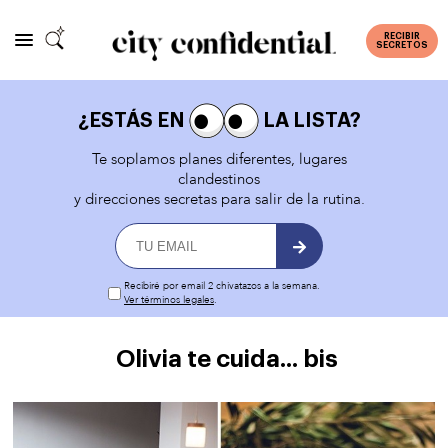
RECIBIR
SECRETOS
¿ESTÁS EN
LA LISTA?
Te soplamos planes diferentes, lugares
clandestinos
y direcciones secretas para salir de la rutina.
Recibiré por email 2 chivatazos a la semana.
Ver términos legales
.
Olivia te cuida... bis