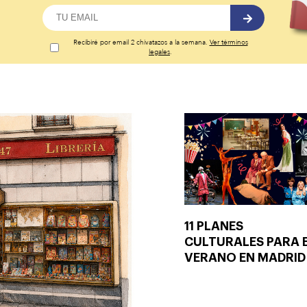
Recibiré por email 2 chivatazos a la semana.
Ver términos
legales
.
11 PLANES
CULTURALES PARA 
VERANO EN MADRID