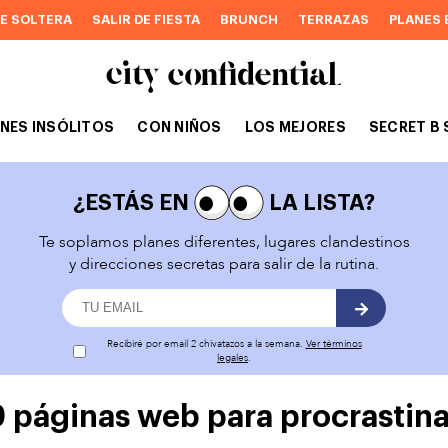
DE SOLTERA
SALIR DE FIESTA
BRUNCH
TERRAZAS
PLANES 
NES INSÓLITOS
CON NIÑOS
LOS MEJORES
SECRET B 
¿ESTÁS EN
LA LISTA?
Te soplamos planes diferentes, lugares clandestinos
y direcciones secretas para salir de la rutina.
Recibiré por email 2 chivatazos a la semana.
Ver términos
legales
.
9 páginas web para procrastina