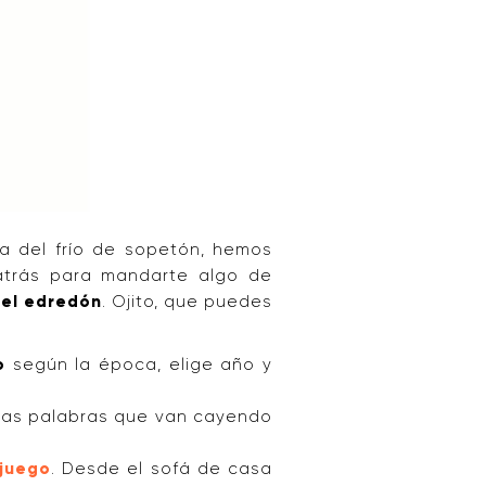
da del frío de sopetón, hemos
atrás para mandarte algo de
del edredón
. Ojito, que puedes
o
según la época, elige año y
 las palabras que van cayendo
 juego
. Desde el sofá de casa