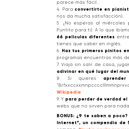
parece más fácil…
4. Para
convertirte en pianis
nos da mucha satisfacción).
5. ¿No esperas al miércoles p
Puntito para ti). A lo que íb
66 películas diferentes
entre
tienes que saber en inglés.
6.
Haz tus primeros pinitos e
programas encuentras más de 
7. Viaja sin salir de casa, ju
adivinar en qué lugar del mu
8. Si quieres
aprender
“Brfxxccxxmnpcccclllmmnprxvc
Wikipedia
.
9. Y
para perder de verdad el
webs que no sirven para nada
BONUS: ¿9 te saben a poco? 
Internet”, un compendio de 