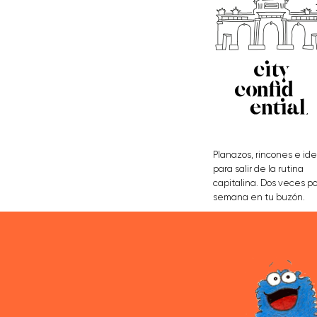
Planazos, rincones e id
para salir de la rutina
capitalina. Dos veces po
semana en tu buzón.
APÚNTATE AQUÍ