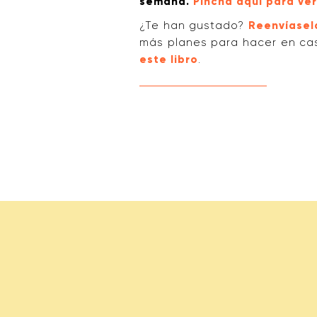
semana.
Pincha aquí para ver 
¿Te han gustado?
Reenvíasel
más planes para hacer en ca
este libro
.