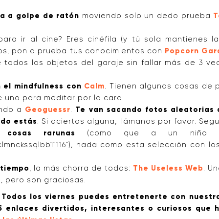
ta a golpe de ratón
moviendo solo un dedo prueba
T
ara ir al cine? Eres cinéfila (y tú sola mantienes 
amos, pon a prueba tus conocimientos con
Popcorn Gar
 todos los objetos del garaje sin fallar más de 3 vece
n el mindfulness con
Calm
. Tienen algunas cosas de p
uno para meditar por la cara.
gando a
Geoguessr
.
Te van sacando fotos aleatorias
ndo estás
. Si aciertas alguna, llámanos por favor. Se
 cosas rarunas
(como que a un niño suec
lmnckssqlbb11116”), nada como esta selección con l
 tiempo
, la más chorra de todas:
The Useless Web
. U
, pero son graciosas.
Todos los viernes puedes entretenerte con nuestr
5 enlaces divertidos, interesantes o curiosos que