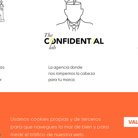
eas
La agencia donde
nos rompemos la cabeza
r
para tu marca.
VER PROYECTOS
Usamos cookies propias y de terceros
VAL
para que navegues la mar de bien y para
medir el tráfico de nuestra web.