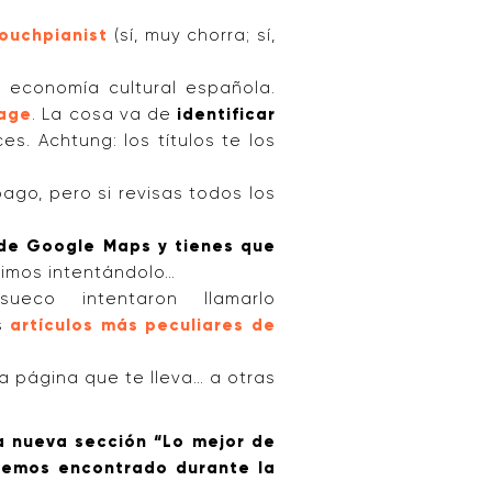
ouchpianist
(sí, muy chorra; sí,
la economía cultural española.
age
. La cosa va de
identificar
s. Achtung: los títulos te los
ago, pero si revisas todos los
 de Google Maps y tienes que
guimos intentándolo…
o intentaron llamarlo
os
artículos más peculiares de
na página que te lleva… a otras
a nueva sección “Lo mejor de
 hemos encontrado durante la