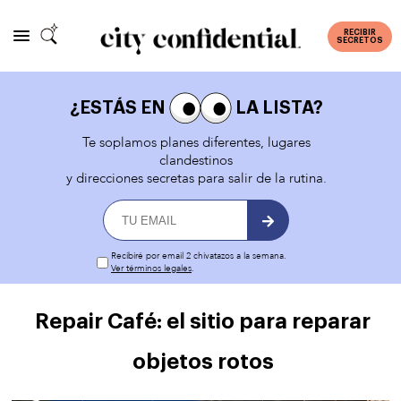
RECIBIR
SECRETOS
¿ESTÁS EN
LA LISTA?
Te soplamos planes diferentes, lugares
clandestinos
y direcciones secretas para salir de la rutina.
Recibiré por email 2 chivatazos a la semana.
Ver términos legales
.
Repair Café: el sitio para reparar
objetos rotos