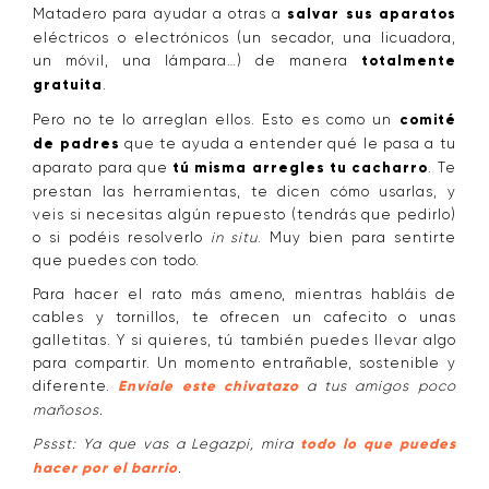
Matadero para ayudar a otras a
salvar sus aparatos
eléctricos o electrónicos (un secador, una licuadora,
un móvil, una lámpara…) de manera
totalmente
gratuita
.
Pero no te lo arreglan ellos. Esto es como un
comité
de padres
que te ayuda a entender qué le pasa a tu
aparato para que
tú misma arregles tu cacharro
. Te
prestan las herramientas, te dicen cómo usarlas, y
veis si necesitas algún repuesto (tendrás que pedirlo)
o si podéis resolverlo
in situ
. Muy bien para sentirte
que puedes con todo.
Para hacer el rato más ameno, mientras habláis de
cables y tornillos, te ofrecen un cafecito o unas
galletitas. Y si quieres, tú también puedes llevar algo
para compartir. Un momento entrañable, sostenible y
diferente.
Envíale este chivatazo
a tus amigos poco
mañosos.
Pssst: Ya que vas a Legazpi, mira
todo lo que puedes
hacer por el barrio
.