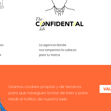
eas
La agencia donde
nos rompemos la cabeza
r
para tu marca.
VER PROYECTOS
Usamos cookies propias y de terceros
VAL
para que navegues la mar de bien y para
medir el tráfico de nuestra web.