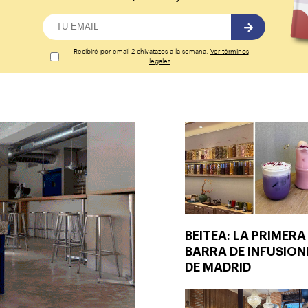
Recibiré por email 2 chivatazos a la semana.
Ver términos
legales
.
BEITEA: LA PRIMERA
BARRA DE INFUSION
DE MADRID