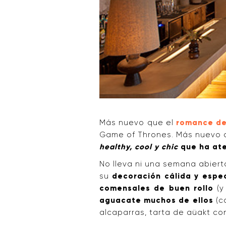
Más nuevo que el
romance de 
Game of Thrones. Más nuevo 
healthy, cool y
chic
que ha ate
No lleva ni una semana abiert
su
decoración cálida y espe
comensales de buen rollo
(y
aguacate muchos de ellos
(c
alcaparras, tarta de aüakt con 