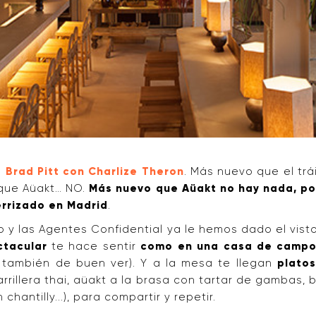
Brad Pitt con Charlize Theron
. Más nuevo que el trá
que Aüakt… NO.
Más nuevo que
Aüakt no hay nada, po
rrizado en Madrid
.
o y las Agentes Confidential ya le hemos dado el vis
ctacular
te hace sentir
como en una casa de campo
 también de buen ver). Y a la mesa te llegan
platos
arrillera thai, aüakt a la brasa con tartar de gambas
chantilly...), para compartir y repetir.