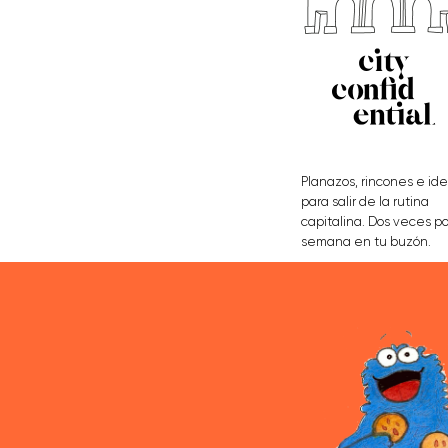
Planazos, rincones e id
para salir de la rutina
capitalina. Dos veces po
semana en tu buzón.
APÚNTATE AQUÍ