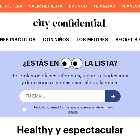
DE SOLTERA
SALIR DE FIESTA
BRUNCH
TERRAZAS
PLANES 
NES INSÓLITOS
CON NIÑOS
LOS MEJORES
SECRET B 
¿ESTÁS EN
LA LISTA?
Te soplamos planes diferentes, lugares clandestinos
y direcciones secretas para salir de la rutina.
Recibiré por email 2 chivatazos a la semana.
Ver términos
legales
.
Healthy y espectacular