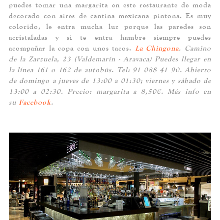
puedes tomar una margarita en este restaurante de moda
decorado con aires de cantina mexicana pintona. Es muy
colorido, le entra mucha luz porque las paredes son
acristaladas y si te entra hambre siempre puedes
acompañar la copa con unos tacos.
La Chingona
. Camino
de la Zarzuela, 23 (Valdemarín - Aravaca) Puedes llegar en
la línea 161 o 162 de autobús. Tel: 91 088 41 90. Abierto
de domingo a jueves de 13:00 a 01:30; viernes y sábado de
13:00 a 02:30. Precio: margarita a 8,50€. Más info en
su
Facebook
.