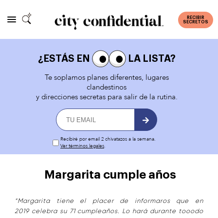
RECIBIR
SECRETOS
¿ESTÁS EN
LA LISTA?
Te soplamos planes diferentes, lugares
clandestinos
y direcciones secretas para salir de la rutina.
Recibiré por email 2 chivatazos a la semana.
Ver términos legales
.
Margarita cumple años
“Margarita tiene el placer de informaros que en
2019 celebra su 71 cumpleaños. Lo hará durante tooodo